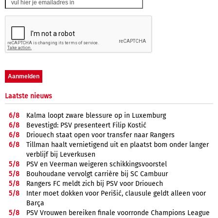
Laatste nieuws
6/
8
Kalma loopt zware blessure op in Luxemburg
6/
8
Bevestigd: PSV presenteert Filip Kostić
6/
8
Driouech staat open voor transfer naar Rangers
6/
8
Tillman haalt vernietigend uit en plaatst bom onder langer
verblijf bij Leverkusen
5/
8
PSV en Veerman weigeren schikkingsvoorstel
5/
8
Bouhoudane vervolgt carrière bij SC Cambuur
5/
8
Rangers FC meldt zich bij PSV voor Driouech
5/
8
Inter moet dokken voor Perišić, clausule geldt alleen voor
Barça
5/
8
PSV Vrouwen bereiken finale voorronde Champions League