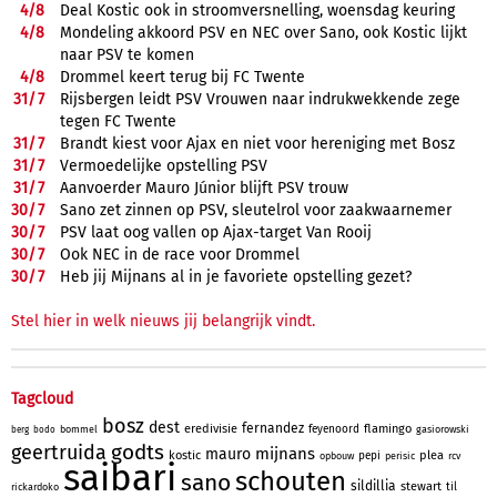
4/
8
Deal Kostic ook in stroomversnelling, woensdag keuring
4/
8
Mondeling akkoord PSV en NEC over Sano, ook Kostic lijkt
naar PSV te komen
4/
8
Drommel keert terug bij FC Twente
31/
7
Rijsbergen leidt PSV Vrouwen naar indrukwekkende zege
tegen FC Twente
31/
7
Brandt kiest voor Ajax en niet voor hereniging met Bosz
31/
7
Vermoedelijke opstelling PSV
31/
7
Aanvoerder Mauro Júnior blijft PSV trouw
30/
7
Sano zet zinnen op PSV, sleutelrol voor zaakwaarnemer
30/
7
PSV laat oog vallen op Ajax-target Van Rooij
30/
7
Ook NEC in de race voor Drommel
30/
7
Heb jij Mijnans al in je favoriete opstelling gezet?
Stel hier in welk nieuws jij belangrijk vindt.
Tagcloud
bosz
dest
fernandez
eredivisie
flamingo
feyenoord
bommel
gasiorowski
berg
bodo
godts
geertruida
mijnans
mauro
kostic
plea
pepi
opbouw
perisic
rcv
saibari
schouten
sano
sildillia
stewart
til
rickardoko