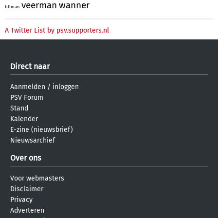
veerman
wanner
tillman
A Twitter List by psv.supporters.nl
Direct naar
Aanmelden
/
inloggen
PSV Forum
Stand
Kalender
E-zine (nieuwsbrief)
Nieuwsarchief
Over ons
Voor webmasters
Disclaimer
Privacy
Adverteren