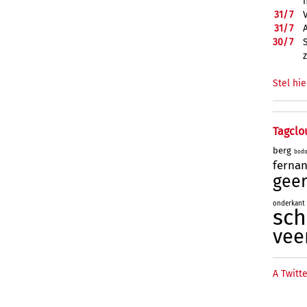
31/
7
31/
7
30/
7
Stel hie
Tagclo
berg
bod
ferna
geer
onderkant
sc
vee
A Twitte