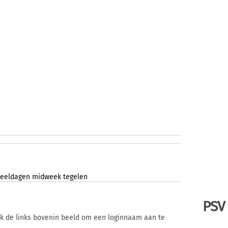
peeldagen
midweek
tegelen
PSV
ik de links bovenin beeld om een loginnaam aan te