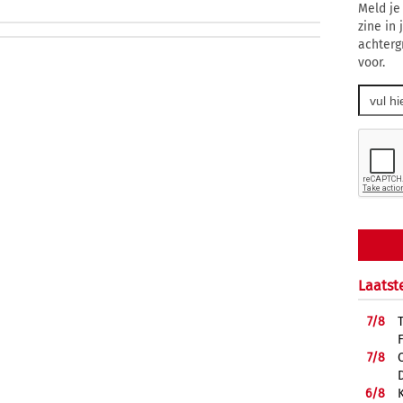
Meld je
zine in
achterg
voor.
Laatst
7/
8
7/
8
6/
8