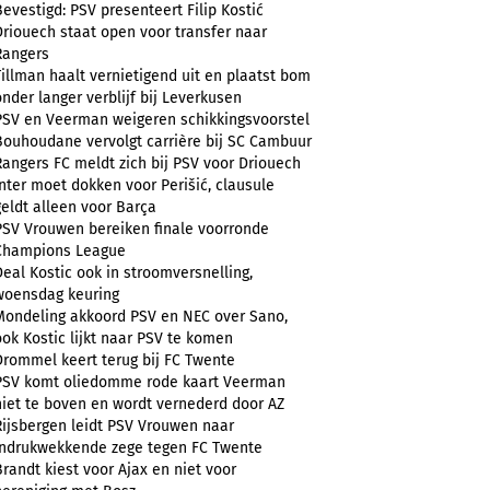
Bevestigd: PSV presenteert Filip Kostić
Driouech staat open voor transfer naar
Rangers
Tillman haalt vernietigend uit en plaatst bom
onder langer verblijf bij Leverkusen
PSV en Veerman weigeren schikkingsvoorstel
Bouhoudane vervolgt carrière bij SC Cambuur
Rangers FC meldt zich bij PSV voor Driouech
Inter moet dokken voor Perišić, clausule
geldt alleen voor Barça
PSV Vrouwen bereiken finale voorronde
Champions League
Deal Kostic ook in stroomversnelling,
woensdag keuring
Mondeling akkoord PSV en NEC over Sano,
ook Kostic lijkt naar PSV te komen
Drommel keert terug bij FC Twente
PSV komt oliedomme rode kaart Veerman
niet te boven en wordt vernederd door AZ
Rijsbergen leidt PSV Vrouwen naar
indrukwekkende zege tegen FC Twente
Brandt kiest voor Ajax en niet voor