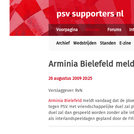
Voorpagina
Nieuws
Forums
In
Archief
Wedstrijden
Standen
E-zine
Arminia Bielefeld mel
26 augustus 2009 20:25
Verslaggever: RvN
Arminia Bielefeld
meldt vandaag dat de ploe
tegen PSV. Het vriendschappelijke duel zal 
duel zal dan gespeeld worden zonder alle i
als interlandspeeldagen gepland door de FIF