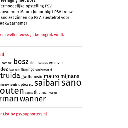
hereniging met Bosz
Vermoedelijke opstelling PSV
Aanvoerder Mauro Júnior blijft PSV trouw
Sano zet zinnen op PSV, sleutelrol voor
zaakwaarnemer
r in welk nieuws jij belangrijk vindt.
ud
bosz
eredivisie
dest
bommel
driouech
o
ndez
flamingo
gasiorowski
feyenoord
truida
mauro
mijnans
godts
kostic
sano
saibari
plea
perisic
rcv
opbouw
houten
til
tillman
twente
sildillia
rman
wanner
r List by psv.supporters.nl