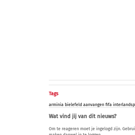
Tags
arminia
bielefeld
aanvangen
fifa
interlands
Wat vind jij van dit nieuws?
Om te reageren moet je ingelogd zijn. Gebru
maken danwel in te loggen.