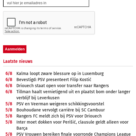
Laatste nieuws
6/
8
Kalma loopt zware blessure op in Luxemburg
6/
8
Bevestigd: PSV presenteert Filip Kostić
6/
8
Driouech staat open voor transfer naar Rangers
6/
8
Tillman haalt vernietigend uit en plaatst bom onder langer
verblijf bij Leverkusen
5/
8
PSV en Veerman weigeren schikkingsvoorstel
5/
8
Bouhoudane vervolgt carrière bij SC Cambuur
5/
8
Rangers FC meldt zich bij PSV voor Driouech
5/
8
Inter moet dokken voor Perišić, clausule geldt alleen voor
Barça
5/
8
PSV Vrouwen bereiken finale voorronde Champions League