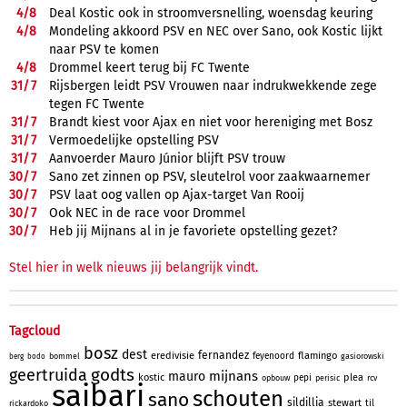
4/
8
Deal Kostic ook in stroomversnelling, woensdag keuring
4/
8
Mondeling akkoord PSV en NEC over Sano, ook Kostic lijkt
naar PSV te komen
4/
8
Drommel keert terug bij FC Twente
31/
7
Rijsbergen leidt PSV Vrouwen naar indrukwekkende zege
tegen FC Twente
31/
7
Brandt kiest voor Ajax en niet voor hereniging met Bosz
31/
7
Vermoedelijke opstelling PSV
31/
7
Aanvoerder Mauro Júnior blijft PSV trouw
30/
7
Sano zet zinnen op PSV, sleutelrol voor zaakwaarnemer
30/
7
PSV laat oog vallen op Ajax-target Van Rooij
30/
7
Ook NEC in de race voor Drommel
30/
7
Heb jij Mijnans al in je favoriete opstelling gezet?
Stel hier in welk nieuws jij belangrijk vindt.
Tagcloud
bosz
dest
fernandez
eredivisie
flamingo
feyenoord
bommel
gasiorowski
berg
bodo
godts
geertruida
mijnans
mauro
kostic
plea
pepi
opbouw
perisic
rcv
saibari
schouten
sano
sildillia
stewart
til
rickardoko