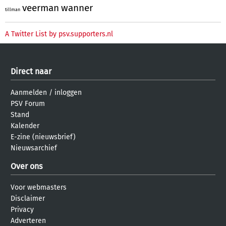
veerman
wanner
tillman
A Twitter List by psv.supporters.nl
Direct naar
Aanmelden
/
inloggen
PSV Forum
Stand
Kalender
E-zine (nieuwsbrief)
Nieuwsarchief
Over ons
Voor webmasters
Disclaimer
Privacy
Adverteren