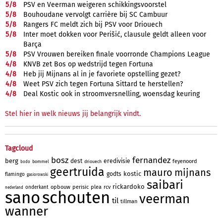
5/
8
PSV en Veerman weigeren schikkingsvoorstel
5/
8
Bouhoudane vervolgt carrière bij SC Cambuur
5/
8
Rangers FC meldt zich bij PSV voor Driouech
5/
8
Inter moet dokken voor Perišić, clausule geldt alleen voor
Barça
5/
8
PSV Vrouwen bereiken finale voorronde Champions League
4/
8
KNVB zet Bos op wedstrijd tegen Fortuna
4/
8
Heb jij Mijnans al in je favoriete opstelling gezet?
4/
8
Weet PSV zich tegen Fortuna Sittard te herstellen?
4/
8
Deal Kostic ook in stroomversnelling, woensdag keuring
Stel hier in welk nieuws jij belangrijk vindt.
Tagcloud
bosz
fernandez
berg
dest
eredivisie
feyenoord
bommel
driouech
bodo
geertruida
mauro
mijnans
kostic
godts
flamingo
gasiorowski
saibari
rickardoko
opbouw
perisic
plea
rcv
onderkant
nederland
sano
schouten
veerman
til
tillman
wanner