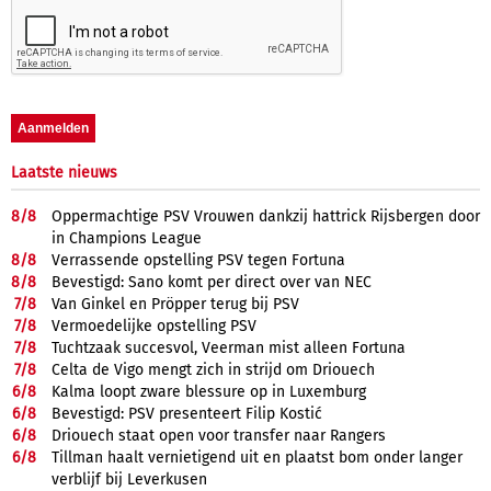
Laatste nieuws
8/
8
Oppermachtige PSV Vrouwen dankzij hattrick Rijsbergen door
in Champions League
8/
8
Verrassende opstelling PSV tegen Fortuna
8/
8
Bevestigd: Sano komt per direct over van NEC
7/
8
Van Ginkel en Pröpper terug bij PSV
7/
8
Vermoedelijke opstelling PSV
7/
8
Tuchtzaak succesvol, Veerman mist alleen Fortuna
7/
8
Celta de Vigo mengt zich in strijd om Driouech
6/
8
Kalma loopt zware blessure op in Luxemburg
6/
8
Bevestigd: PSV presenteert Filip Kostić
6/
8
Driouech staat open voor transfer naar Rangers
6/
8
Tillman haalt vernietigend uit en plaatst bom onder langer
verblijf bij Leverkusen