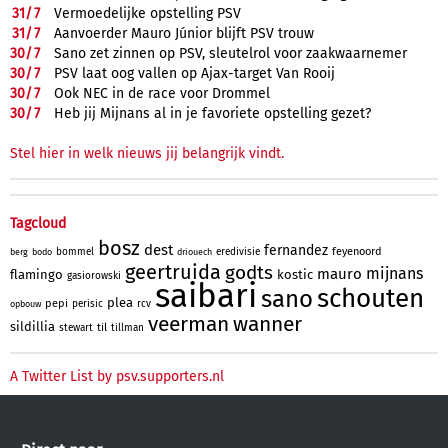
31/
7
Vermoedelijke opstelling PSV
31/
7
Aanvoerder Mauro Júnior blijft PSV trouw
30/
7
Sano zet zinnen op PSV, sleutelrol voor zaakwaarnemer
30/
7
PSV laat oog vallen op Ajax-target Van Rooij
30/
7
Ook NEC in de race voor Drommel
30/
7
Heb jij Mijnans al in je favoriete opstelling gezet?
Stel hier in welk nieuws jij belangrijk vindt.
Tagcloud
bosz
dest
fernandez
feyenoord
bommel
eredivisie
berg
bodo
driouech
geertruida
godts
mijnans
mauro
flamingo
kostic
gasiorowski
saibari
schouten
sano
plea
pepi
perisic
rcv
opbouw
veerman
wanner
sildillia
til
stewart
tillman
A Twitter List by psv.supporters.nl