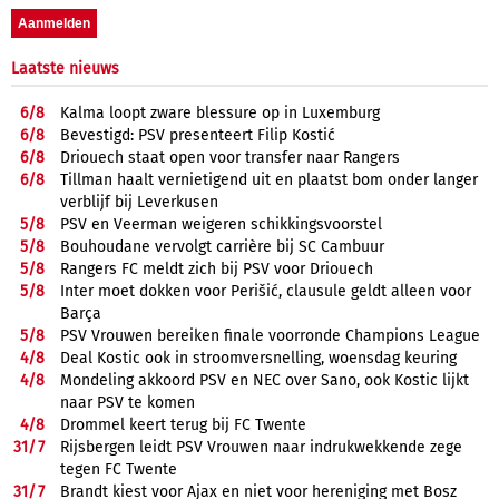
Laatste nieuws
6/
8
Kalma loopt zware blessure op in Luxemburg
6/
8
Bevestigd: PSV presenteert Filip Kostić
6/
8
Driouech staat open voor transfer naar Rangers
6/
8
Tillman haalt vernietigend uit en plaatst bom onder langer
verblijf bij Leverkusen
5/
8
PSV en Veerman weigeren schikkingsvoorstel
5/
8
Bouhoudane vervolgt carrière bij SC Cambuur
5/
8
Rangers FC meldt zich bij PSV voor Driouech
5/
8
Inter moet dokken voor Perišić, clausule geldt alleen voor
Barça
5/
8
PSV Vrouwen bereiken finale voorronde Champions League
4/
8
Deal Kostic ook in stroomversnelling, woensdag keuring
4/
8
Mondeling akkoord PSV en NEC over Sano, ook Kostic lijkt
naar PSV te komen
4/
8
Drommel keert terug bij FC Twente
31/
7
Rijsbergen leidt PSV Vrouwen naar indrukwekkende zege
tegen FC Twente
31/
7
Brandt kiest voor Ajax en niet voor hereniging met Bosz