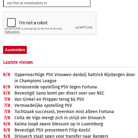
Laatste nieuws
8/
8
Oppermachtige PSV Vrouwen dankzij hattrick Rijsbergen door
in Champions League
8/
8
Verrassende opstelling PSV tegen Fortuna
8/
8
Bevestigd: Sano komt per direct over van NEC
7/
8
Van Ginkel en Pröpper terug bij PSV
7/
8
Vermoedelijke opstelling PSV
7/
8
Tuchtzaak succesvol, Veerman mist alleen Fortuna
7/
8
Celta de Vigo mengt zich in strijd om Driouech
6/
8
Kalma loopt zware blessure op in Luxemburg
6/
8
Bevestigd: PSV presenteert Filip Kostić
6/
8
Driouech staat open voor transfer naar Rangers