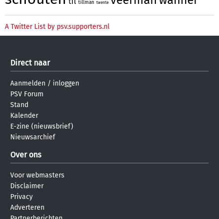
til
tillman
twente
A Twitter List by psv.supporters.nl
Direct naar
Aanmelden
/
inloggen
PSV Forum
Stand
Kalender
E-zine (nieuwsbrief)
Nieuwsarchief
Over ons
Voor webmasters
Disclaimer
Privacy
Adverteren
Partnerberichten