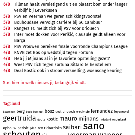
6/
8
Tillman haalt vernietigend uit en plaatst bom onder langer
verblijf bij Leverkusen
5/
8
PSV en Veerman weigeren schikkingsvoorstel
5/
8
Bouhoudane vervolgt carrière bij SC Cambuur
5/
8
Rangers FC meldt zich bij PSV voor Driouech
5/
8
Inter moet dokken voor Perišić, clausule geldt alleen voor
Barça
5/
8
PSV Vrouwen bereiken finale voorronde Champions League
4/
8
KNVB zet Bos op wedstrijd tegen Fortuna
4/
8
Heb jij Mijnans al in je favoriete opstelling gezet?
4/
8
Weet PSV zich tegen Fortuna Sittard te herstellen?
4/
8
Deal Kostic ook in stroomversnelling, woensdag keuring
Stel hier in welk nieuws jij belangrijk vindt.
Tagcloud
fernandez
bosz
berg
feyenoord
dest
driouech
eredivisie
bodo
bommel
basarnhem
geertruida
mauro
mijnans
kostic
godts
onderkant
nederland
sano
saibari
rcv
opbouw
perisic
rickardoko
plea
schouten
veerman
wanner