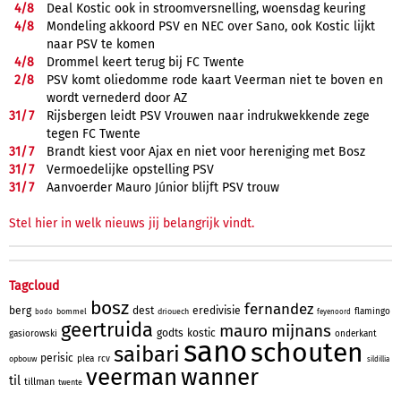
4/
8
Deal Kostic ook in stroomversnelling, woensdag keuring
4/
8
Mondeling akkoord PSV en NEC over Sano, ook Kostic lijkt
naar PSV te komen
4/
8
Drommel keert terug bij FC Twente
2/
8
PSV komt oliedomme rode kaart Veerman niet te boven en
wordt vernederd door AZ
31/
7
Rijsbergen leidt PSV Vrouwen naar indrukwekkende zege
tegen FC Twente
31/
7
Brandt kiest voor Ajax en niet voor hereniging met Bosz
31/
7
Vermoedelijke opstelling PSV
31/
7
Aanvoerder Mauro Júnior blijft PSV trouw
Stel hier in welk nieuws jij belangrijk vindt.
Tagcloud
bosz
fernandez
berg
dest
eredivisie
flamingo
bommel
driouech
bodo
feyenoord
geertruida
mauro
mijnans
godts
kostic
gasiorowski
onderkant
sano
schouten
saibari
perisic
plea
rcv
opbouw
sildillia
veerman
wanner
til
tillman
twente