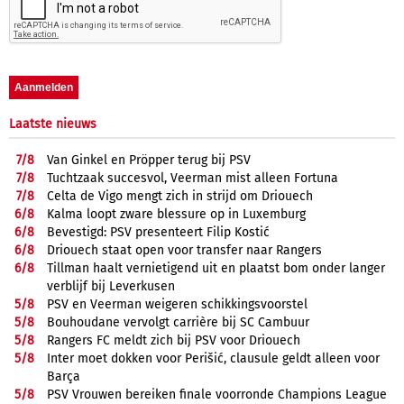
Laatste nieuws
7/
8
Van Ginkel en Pröpper terug bij PSV
7/
8
Tuchtzaak succesvol, Veerman mist alleen Fortuna
7/
8
Celta de Vigo mengt zich in strijd om Driouech
6/
8
Kalma loopt zware blessure op in Luxemburg
6/
8
Bevestigd: PSV presenteert Filip Kostić
6/
8
Driouech staat open voor transfer naar Rangers
6/
8
Tillman haalt vernietigend uit en plaatst bom onder langer
verblijf bij Leverkusen
5/
8
PSV en Veerman weigeren schikkingsvoorstel
5/
8
Bouhoudane vervolgt carrière bij SC Cambuur
5/
8
Rangers FC meldt zich bij PSV voor Driouech
5/
8
Inter moet dokken voor Perišić, clausule geldt alleen voor
Barça
5/
8
PSV Vrouwen bereiken finale voorronde Champions League