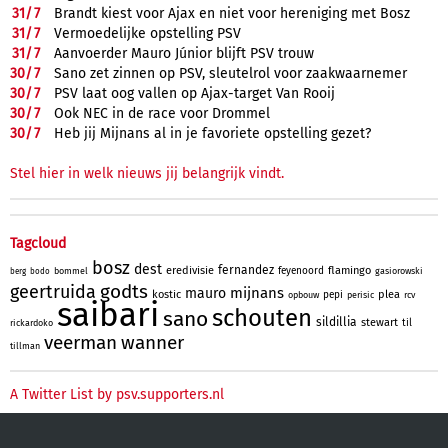
31/
7
Brandt kiest voor Ajax en niet voor hereniging met Bosz
31/
7
Vermoedelijke opstelling PSV
31/
7
Aanvoerder Mauro Júnior blijft PSV trouw
30/
7
Sano zet zinnen op PSV, sleutelrol voor zaakwaarnemer
30/
7
PSV laat oog vallen op Ajax-target Van Rooij
30/
7
Ook NEC in de race voor Drommel
30/
7
Heb jij Mijnans al in je favoriete opstelling gezet?
Stel hier in welk nieuws jij belangrijk vindt.
Tagcloud
bosz
dest
fernandez
eredivisie
flamingo
feyenoord
bommel
gasiorowski
berg
bodo
godts
geertruida
mijnans
mauro
kostic
plea
pepi
opbouw
perisic
rcv
saibari
schouten
sano
sildillia
stewart
til
rickardoko
veerman
wanner
tillman
A Twitter List by psv.supporters.nl