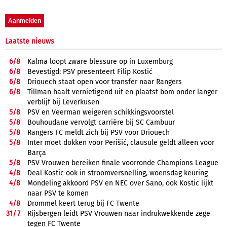
Laatste nieuws
6/
8
Kalma loopt zware blessure op in Luxemburg
6/
8
Bevestigd: PSV presenteert Filip Kostić
6/
8
Driouech staat open voor transfer naar Rangers
6/
8
Tillman haalt vernietigend uit en plaatst bom onder langer
verblijf bij Leverkusen
5/
8
PSV en Veerman weigeren schikkingsvoorstel
5/
8
Bouhoudane vervolgt carrière bij SC Cambuur
5/
8
Rangers FC meldt zich bij PSV voor Driouech
5/
8
Inter moet dokken voor Perišić, clausule geldt alleen voor
Barça
5/
8
PSV Vrouwen bereiken finale voorronde Champions League
4/
8
Deal Kostic ook in stroomversnelling, woensdag keuring
4/
8
Mondeling akkoord PSV en NEC over Sano, ook Kostic lijkt
naar PSV te komen
4/
8
Drommel keert terug bij FC Twente
31/
7
Rijsbergen leidt PSV Vrouwen naar indrukwekkende zege
tegen FC Twente