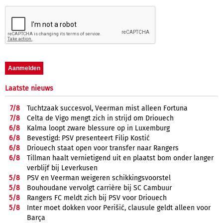
Laatste nieuws
7/
8
Tuchtzaak succesvol, Veerman mist alleen Fortuna
7/
8
Celta de Vigo mengt zich in strijd om Driouech
6/
8
Kalma loopt zware blessure op in Luxemburg
6/
8
Bevestigd: PSV presenteert Filip Kostić
6/
8
Driouech staat open voor transfer naar Rangers
6/
8
Tillman haalt vernietigend uit en plaatst bom onder langer
verblijf bij Leverkusen
5/
8
PSV en Veerman weigeren schikkingsvoorstel
5/
8
Bouhoudane vervolgt carrière bij SC Cambuur
5/
8
Rangers FC meldt zich bij PSV voor Driouech
5/
8
Inter moet dokken voor Perišić, clausule geldt alleen voor
Barça