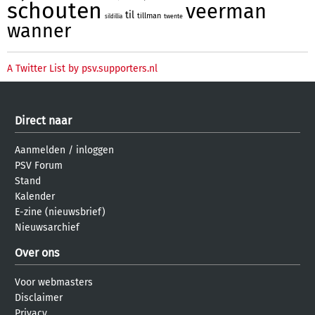
schouten
veerman
til
tillman
twente
sildillia
wanner
A Twitter List by psv.supporters.nl
Direct naar
Aanmelden
/
inloggen
PSV Forum
Stand
Kalender
E-zine (nieuwsbrief)
Nieuwsarchief
Over ons
Voor webmasters
Disclaimer
Privacy