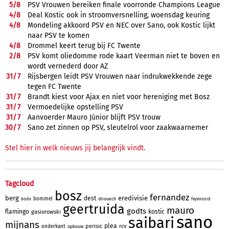
5/
8
PSV Vrouwen bereiken finale voorronde Champions League
4/
8
Deal Kostic ook in stroomversnelling, woensdag keuring
4/
8
Mondeling akkoord PSV en NEC over Sano, ook Kostic lijkt
naar PSV te komen
4/
8
Drommel keert terug bij FC Twente
2/
8
PSV komt oliedomme rode kaart Veerman niet te boven en
wordt vernederd door AZ
31/
7
Rijsbergen leidt PSV Vrouwen naar indrukwekkende zege
tegen FC Twente
31/
7
Brandt kiest voor Ajax en niet voor hereniging met Bosz
31/
7
Vermoedelijke opstelling PSV
31/
7
Aanvoerder Mauro Júnior blijft PSV trouw
30/
7
Sano zet zinnen op PSV, sleutelrol voor zaakwaarnemer
Stel hier in welk nieuws jij belangrijk vindt.
Tagcloud
bosz
fernandez
berg
eredivisie
dest
bommel
driouech
bodo
feyenoord
geertruida
mauro
godts
flamingo
kostic
gasiorowski
sano
saibari
mijnans
plea
perisic
rcv
onderkant
opbouw