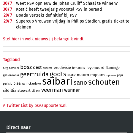
30/
7
Weet PSV opnieuw de Johan Cruijff Schaal te winnen?
30/
7
Kostić heeft tweejarig voorstel PSV in beraad
29/
7
Boadu vertrekt definitief bij PSV
29/
7
Supercup Vrouwen vrijdag in Philips Stadion, gratis ticket te
claimen
Stel hier in welk nieuws jij belangrijk vindt.
Tagcloud
bosz
dest
eredivisie
feyenoord
flamingo
fernandez
bommel
berg
driouech
godts
geertruida
mauro
mijnans
gasiorowski
kostic
pepi
opbouw
saibari
schouten
sano
plea
perisic
rickardoko
rcv
veerman
wanner
sildillia
stewart
til
titel
A Twitter List by psv.supporters.nl
Direct naar