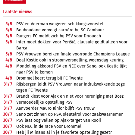
Laatste nieuws
5/
8
PSV en Veerman weigeren schikkingsvoorstel
5/
8
Bouhoudane vervolgt carrière bij SC Cambuur
5/
8
Rangers FC meldt zich bij PSV voor Driouech
5/
8
Inter moet dokken voor Perišić, clausule geldt alleen voor
Barça
5/
8
PSV Vrouwen bereiken finale voorronde Champions League
4/
8
Deal Kostic ook in stroomversnelling, woensdag keuring
4/
8
Mondeling akkoord PSV en NEC over Sano, ook Kostic lijkt
naar PSV te komen
4/
8
Drommel keert terug bij FC Twente
31/
7
Rijsbergen leidt PSV Vrouwen naar indrukwekkende zege
tegen FC Twente
31/
7
Brandt kiest voor Ajax en niet voor hereniging met Bosz
31/
7
Vermoedelijke opstelling PSV
31/
7
Aanvoerder Mauro Júnior blijft PSV trouw
30/
7
Sano zet zinnen op PSV, sleutelrol voor zaakwaarnemer
30/
7
PSV laat oog vallen op Ajax-target Van Rooij
30/
7
Ook NEC in de race voor Drommel
30/
7
Heb jij Mijnans al in je favoriete opstelling gezet?