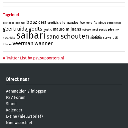
Tagcloud
bosz
dest
fernandez
eredivisie
flamingo
feyenoord
bommel
gasiorowski
berg
bodo
godts
geertruida
mijnans
mauro
kostic
plea
pepi
opbouw
perisic
rcv
saibari
schouten
sano
sildillia
stewart
til
rickardoko
veerman
wanner
tillman
A Twitter List by psv.supporters.nl
Direct naar
Aanmelden
/
inloggen
PSV Forum
Stand
Kalender
E-zine (nieuwsbrief)
Nieuwsarchief