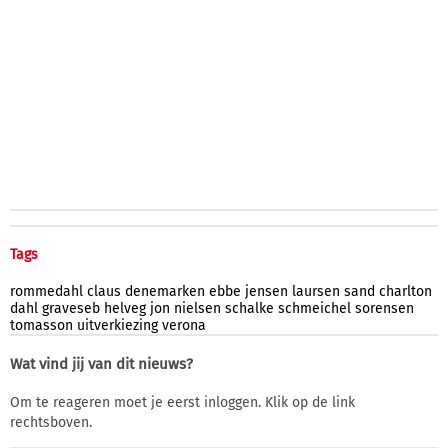
Tags
rommedahl
claus
denemarken
ebbe
jensen
laursen
sand
charlton
dahl
graveseb
helveg
jon
nielsen
schalke
schmeichel
sorensen
tomasson
uitverkiezing
verona
Wat vind jij van dit nieuws?
Om te reageren moet je eerst inloggen. Klik op de link
rechtsboven.