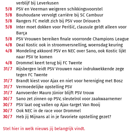
verblijf bij Leverkusen
5/
8
PSV en Veerman weigeren schikkingsvoorstel
5/
8
Bouhoudane vervolgt carrière bij SC Cambuur
5/
8
Rangers FC meldt zich bij PSV voor Driouech
5/
8
Inter moet dokken voor Perišić, clausule geldt alleen voor
Barça
5/
8
PSV Vrouwen bereiken finale voorronde Champions League
4/
8
Deal Kostic ook in stroomversnelling, woensdag keuring
4/
8
Mondeling akkoord PSV en NEC over Sano, ook Kostic lijkt
naar PSV te komen
4/
8
Drommel keert terug bij FC Twente
31/
7
Rijsbergen leidt PSV Vrouwen naar indrukwekkende zege
tegen FC Twente
31/
7
Brandt kiest voor Ajax en niet voor hereniging met Bosz
31/
7
Vermoedelijke opstelling PSV
31/
7
Aanvoerder Mauro Júnior blijft PSV trouw
30/
7
Sano zet zinnen op PSV, sleutelrol voor zaakwaarnemer
30/
7
PSV laat oog vallen op Ajax-target Van Rooij
30/
7
Ook NEC in de race voor Drommel
30/
7
Heb jij Mijnans al in je favoriete opstelling gezet?
Stel hier in welk nieuws jij belangrijk vindt.