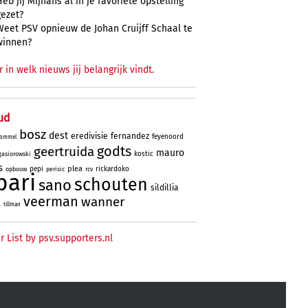
Heb jij Mijnans al in je favoriete opstelling
gezet?
Weet PSV opnieuw de Johan Cruijff Schaal te
winnen?
r in welk nieuws jij belangrijk vindt.
ud
bosz
dest
eredivisie
fernandez
feyenoord
ommel
godts
geertruida
mauro
kostic
gasiorowski
s
plea
pepi
rickardoko
opbouw
perisic
rcv
bari
schouten
sano
sildillia
veerman
wanner
l
tillman
r List by psv.supporters.nl