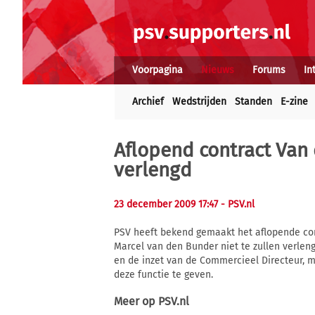
Voorpagina
Nieuws
Forums
In
Archief
Wedstrijden
Standen
E-zine
Aflopend contract Van
verlengd
23 december 2009 17:47
- PSV.nl
PSV heeft bekend gemaakt het aflopende cont
Marcel van den Bunder niet te zullen verle
en de inzet van de Commercieel Directeur, 
deze functie te geven.
Meer op
PSV.nl