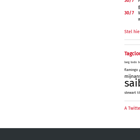
30/
7
30/
7
Stel hie
Tagclo
berg
bodo
b
flamingo
mijnan
sai
stewart
ti
A Twitte