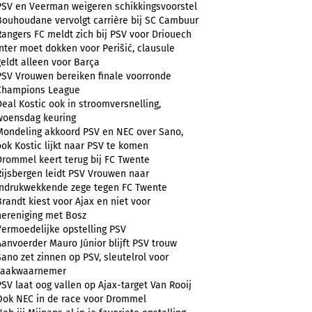
PSV en Veerman weigeren schikkingsvoorstel
Bouhoudane vervolgt carrière bij SC Cambuur
Rangers FC meldt zich bij PSV voor Driouech
Inter moet dokken voor Perišić, clausule
geldt alleen voor Barça
PSV Vrouwen bereiken finale voorronde
Champions League
Deal Kostic ook in stroomversnelling,
woensdag keuring
Mondeling akkoord PSV en NEC over Sano,
ook Kostic lijkt naar PSV te komen
Drommel keert terug bij FC Twente
Rijsbergen leidt PSV Vrouwen naar
indrukwekkende zege tegen FC Twente
Brandt kiest voor Ajax en niet voor
hereniging met Bosz
Vermoedelijke opstelling PSV
Aanvoerder Mauro Júnior blijft PSV trouw
Sano zet zinnen op PSV, sleutelrol voor
zaakwaarnemer
PSV laat oog vallen op Ajax-target Van Rooij
Ook NEC in de race voor Drommel