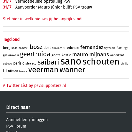
31/
7
Vermoedelijke opstelling PSV
31/
7
Aanvoerder Mauro Júnior blijft PSV trouw
Stel hier in welk nieuws jij belangrijk vindt.
Tagcloud
bosz
fernandez
berg
dest
eredivisie
flamingo
bommel
driouech
bodo
feyenoord
geertruida
mauro
mijnans
godts
kostic
gasiorowski
onderkant
sano
schouten
saibari
perisic
plea
rcv
opbouw
sildillia
veerman
wanner
til
tillman
twente
A Twitter List by psv.supporters.nl
Direct naar
Aanmelden
/
inloggen
PSV Forum