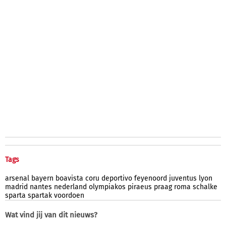
Tags
arsenal
bayern
boavista
coru
deportivo
feyenoord
juventus
lyon
madrid
nantes
nederland
olympiakos
piraeus
praag
roma
schalke
sparta
spartak
voordoen
Wat vind jij van dit nieuws?