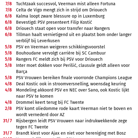
7/
8
Tuchtzaak succesvol, Veerman mist alleen Fortuna
7/
8
Celta de Vigo mengt zich in strijd om Driouech
6/
8
Kalma loopt zware blessure op in Luxemburg
6/
8
Bevestigd: PSV presenteert Filip Kostić
6/
8
Driouech staat open voor transfer naar Rangers
6/
8
Tillman haalt vernietigend uit en plaatst bom onder langer
verblijf bij Leverkusen
5/
8
PSV en Veerman weigeren schikkingsvoorstel
5/
8
Bouhoudane vervolgt carrière bij SC Cambuur
5/
8
Rangers FC meldt zich bij PSV voor Driouech
5/
8
Inter moet dokken voor Perišić, clausule geldt alleen voor
Barça
5/
8
PSV Vrouwen bereiken finale voorronde Champions League
4/
8
Deal Kostic ook in stroomversnelling, woensdag keuring
4/
8
Mondeling akkoord PSV en NEC over Sano, ook Kostic lijkt
naar PSV te komen
4/
8
Drommel keert terug bij FC Twente
2/
8
PSV komt oliedomme rode kaart Veerman niet te boven en
wordt vernederd door AZ
31/
7
Rijsbergen leidt PSV Vrouwen naar indrukwekkende zege
tegen FC Twente
31/
7
Brandt kiest voor Ajax en niet voor hereniging met Bosz