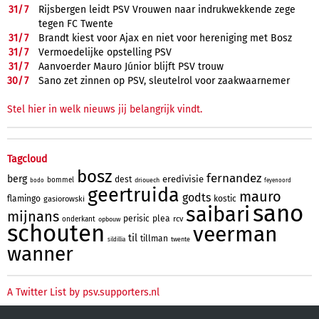
31/
7
Rijsbergen leidt PSV Vrouwen naar indrukwekkende zege
tegen FC Twente
31/
7
Brandt kiest voor Ajax en niet voor hereniging met Bosz
31/
7
Vermoedelijke opstelling PSV
31/
7
Aanvoerder Mauro Júnior blijft PSV trouw
30/
7
Sano zet zinnen op PSV, sleutelrol voor zaakwaarnemer
Stel hier in welk nieuws jij belangrijk vindt.
Tagcloud
bosz
fernandez
berg
eredivisie
dest
bommel
driouech
bodo
feyenoord
geertruida
mauro
godts
flamingo
kostic
gasiorowski
sano
saibari
mijnans
perisic
plea
rcv
onderkant
opbouw
schouten
veerman
til
tillman
twente
sildillia
wanner
A Twitter List by psv.supporters.nl