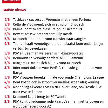
Laatste nieuws
7/
8
Tuchtzaak succesvol, Veerman mist alleen Fortuna
7/
8
Celta de Vigo mengt zich in strijd om Driouech
6/
8
Kalma loopt zware blessure op in Luxemburg
6/
8
Bevestigd: PSV presenteert Filip Kostić
6/
8
Driouech staat open voor transfer naar Rangers
6/
8
Tillman haalt vernietigend uit en plaatst bom onder langer
verblijf bij Leverkusen
5/
8
PSV en Veerman weigeren schikkingsvoorstel
5/
8
Bouhoudane vervolgt carrière bij SC Cambuur
5/
8
Rangers FC meldt zich bij PSV voor Driouech
5/
8
Inter moet dokken voor Perišić, clausule geldt alleen voor
Barça
5/
8
PSV Vrouwen bereiken finale voorronde Champions League
4/
8
Deal Kostic ook in stroomversnelling, woensdag keuring
4/
8
Mondeling akkoord PSV en NEC over Sano, ook Kostic lijkt
naar PSV te komen
4/
8
Drommel keert terug bij FC Twente
2/
8
PSV komt oliedomme rode kaart Veerman niet te boven en
wordt vernederd door AZ