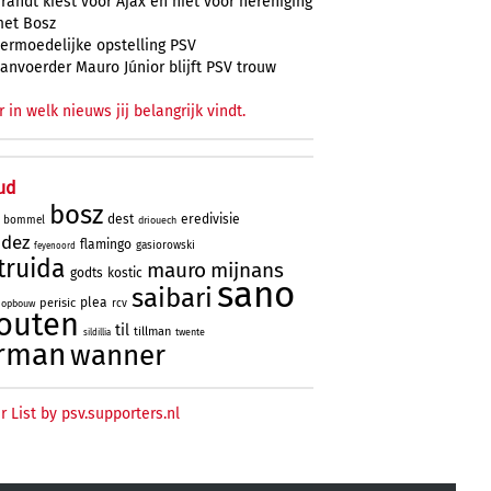
randt kiest voor Ajax en niet voor hereniging
et Bosz
ermoedelijke opstelling PSV
anvoerder Mauro Júnior blijft PSV trouw
r in welk nieuws jij belangrijk vindt.
ud
bosz
dest
eredivisie
bommel
driouech
ndez
flamingo
gasiorowski
feyenoord
truida
mauro
mijnans
godts
kostic
sano
saibari
plea
perisic
rcv
opbouw
outen
til
tillman
twente
sildillia
rman
wanner
r List by psv.supporters.nl