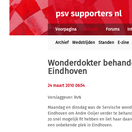
Voorpagina
Nieuws
Forums
In
Archief
Wedstrijden
Standen
E-zine
Wonderdokter behande
Eindhoven
24 maart 2010 06:54
Verslaggever: RvN
Maandag en dinsdag was de Servische wond
Eindhoven om Andre Ooijer verder te behan
zo snel mogelijk fit hebben en liet haar d
een onbekende plek in Eindhoven.