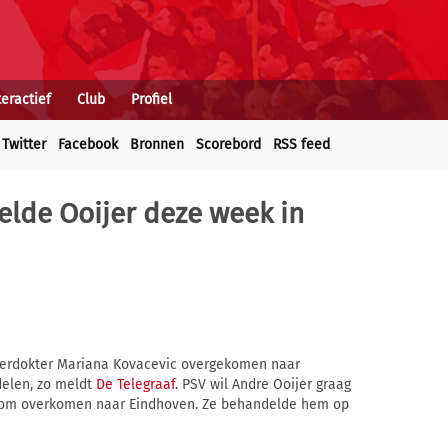
teractief
Club
Profiel
Twitter
Facebook
Bronnen
Scorebord
RSS feed
lde Ooijer deze week in
erdokter Mariana Kovacevic overgekomen naar
delen, zo meldt
De Telegraaf
. PSV wil Andre Ooijer graag
aarom overkomen naar Eindhoven. Ze behandelde hem op