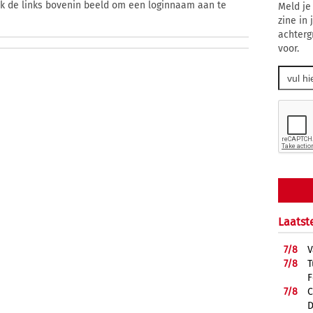
ik de links bovenin beeld om een loginnaam aan te
Meld je
zine in
achterg
voor.
Laatst
7/
8
V
7/
8
T
F
7/
8
C
D