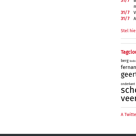
31/
7
B
m
31/
7
V
31/
7
A
Stel hie
Tagclo
berg
bodo
ferna
geer
onderkant
sch
vee
A Twitte