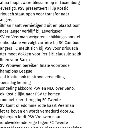
alma loopt zware blessure op in Luxemburg
evestigd: PSV presenteert Filip Kostić
riouech staat open voor transfer naar
angers
illman haalt vernietigend uit en plaatst bom
nder langer verblijf bij Leverkusen
SV en Veerman weigeren schikkingsvoorstel
ouhoudane vervolgt carrière bij SC Cambuur
angers FC meldt zich bij PSV voor Driouech
nter moet dokken voor Perišić, clausule geldt
lleen voor Barça
SV Vrouwen bereiken finale voorronde
hampions League
eal Kostic ook in stroomversnelling,
oensdag keuring
ondeling akkoord PSV en NEC over Sano,
ok Kostic lijkt naar PSV te komen
rommel keert terug bij FC Twente
SV komt oliedomme rode kaart Veerman
iet te boven en wordt vernederd door AZ
ijsbergen leidt PSV Vrouwen naar
ndrukwekkende zege tegen FC Twente