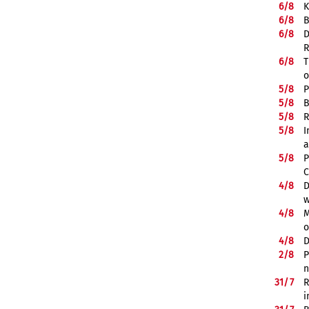
6/
8
K
6/
8
B
6/
8
D
R
6/
8
T
o
5/
8
P
5/
8
B
5/
8
R
5/
8
I
a
5/
8
P
C
4/
8
D
w
4/
8
M
o
4/
8
D
2/
8
P
n
31/
7
R
i