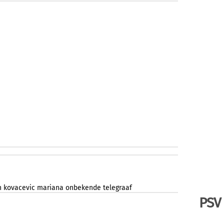
n
kovacevic
mariana
onbekende
telegraaf
PSV