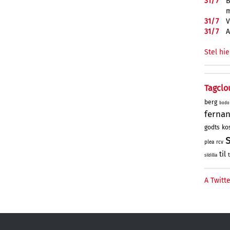
31/
7
B
m
31/
7
V
31/
7
A
Stel hie
Tagclo
berg
bodo
ferna
godts
kos
plea
rcv
til
sildillia
A Twitte