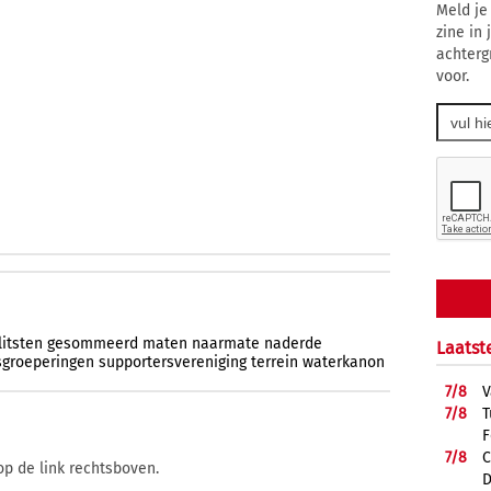
Meld je
zine in
achterg
voor.
litsten
gesommeerd
maten
naarmate
naderde
Laatst
sgroeperingen
supportersvereniging
terrein
waterkanon
7/
8
V
7/
8
T
F
7/
8
C
op de link rechtsboven.
D