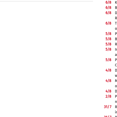
6/
8
K
6/
8
B
6/
8
D
R
6/
8
T
o
5/
8
P
5/
8
B
5/
8
R
5/
8
I
a
5/
8
P
C
4/
8
D
w
4/
8
M
o
4/
8
D
2/
8
P
n
31/
7
R
i