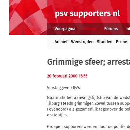
Voorpagina
Nieuws
Forums
In
Archief
Wedstrijden
Standen
E-zine
Grimmige sfeer; arresta
20 februari 2000 16:55
Verslaggever: RvW
Naarmate het aanvangstijdstip van de wedstr
Tilburg steeds grimmiger. Zowel tussen sup
Feyenoord) als gezamenlijk tegenover de pol
opstootjes.
Groepen supporers werden door de politie do