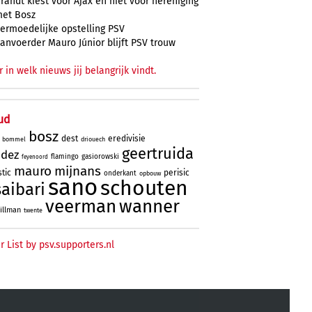
randt kiest voor Ajax en niet voor hereniging
et Bosz
ermoedelijke opstelling PSV
anvoerder Mauro Júnior blijft PSV trouw
r in welk nieuws jij belangrijk vindt.
ud
bosz
dest
eredivisie
bommel
driouech
geertruida
ndez
flamingo
gasiorowski
feyenoord
mauro
mijnans
tic
perisic
onderkant
opbouw
sano
schouten
saibari
veerman
wanner
tillman
twente
r List by psv.supporters.nl