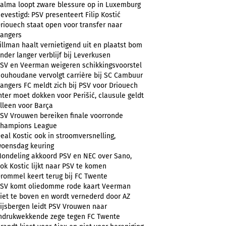
alma loopt zware blessure op in Luxemburg
evestigd: PSV presenteert Filip Kostić
riouech staat open voor transfer naar
angers
illman haalt vernietigend uit en plaatst bom
nder langer verblijf bij Leverkusen
SV en Veerman weigeren schikkingsvoorstel
ouhoudane vervolgt carrière bij SC Cambuur
angers FC meldt zich bij PSV voor Driouech
nter moet dokken voor Perišić, clausule geldt
lleen voor Barça
SV Vrouwen bereiken finale voorronde
hampions League
eal Kostic ook in stroomversnelling,
oensdag keuring
ondeling akkoord PSV en NEC over Sano,
ok Kostic lijkt naar PSV te komen
rommel keert terug bij FC Twente
SV komt oliedomme rode kaart Veerman
iet te boven en wordt vernederd door AZ
ijsbergen leidt PSV Vrouwen naar
ndrukwekkende zege tegen FC Twente