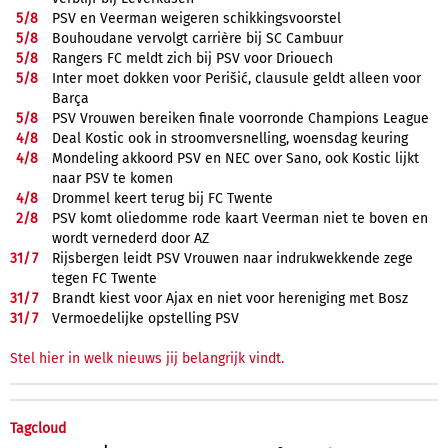
5/
8
PSV en Veerman weigeren schikkingsvoorstel
5/
8
Bouhoudane vervolgt carrière bij SC Cambuur
5/
8
Rangers FC meldt zich bij PSV voor Driouech
5/
8
Inter moet dokken voor Perišić, clausule geldt alleen voor
Barça
5/
8
PSV Vrouwen bereiken finale voorronde Champions League
4/
8
Deal Kostic ook in stroomversnelling, woensdag keuring
4/
8
Mondeling akkoord PSV en NEC over Sano, ook Kostic lijkt
naar PSV te komen
4/
8
Drommel keert terug bij FC Twente
2/
8
PSV komt oliedomme rode kaart Veerman niet te boven en
wordt vernederd door AZ
31/
7
Rijsbergen leidt PSV Vrouwen naar indrukwekkende zege
tegen FC Twente
31/
7
Brandt kiest voor Ajax en niet voor hereniging met Bosz
31/
7
Vermoedelijke opstelling PSV
Stel hier in welk nieuws jij belangrijk vindt.
Tagcloud