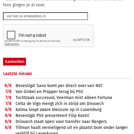
fans gingen je al voor.
Laatste nieuws
8/
8
Bevestigd: Sano komt per direct over van NEC
7/
8
Van Ginkel en Pröpper terug bij PSV
7/
8
Tuchtzaak succesvol, Veerman mist alleen Fortuna
7/
8
Celta de Vigo mengt zich in strijd om Driouech
6/
8
Kalma loopt zware blessure op in Luxemburg
6/
8
Bevestigd: PSV presenteert Filip Kostić
6/
8
Driouech staat open voor transfer naar Rangers
6/
8
Tillman haalt vernietigend uit en plaatst bom onder langer
verblijf bij Leverkusen