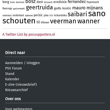
bosz
fernandez
berg
dest
eredivisie
feyenoord
bommel
driouech
bodo
geertruida
mauro
mijnans
kostic
godts
flamingo
gasiorowski
sano
saibari
perisic
rickardoko
onderkant
plea
rcv
opbouw
nederland
schouten
veerman
wanner
til
tillman
A Twitter List by psv.supporters.nl
Direct naar
Aanmelden
/
inloggen
PSV Forum
Stand
Kalender
E-zine (nieuwsbrief)
Nieuwsarchief
Over ons
Voor webmasters