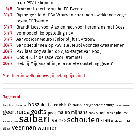
naar PSV te komen
4/
8
Drommel keert terug bij FC Twente
31/
7
Rijsbergen leidt PSV Vrouwen naar indrukwekkende zege
tegen FC Twente
31/
7
Brandt kiest voor Ajax en niet voor hereniging met Bosz
31/
7
Vermoedelijke opstelling PSV
31/
7
Aanvoerder Mauro Júnior blijft PSV trouw
30/
7
Sano zet zinnen op PSV, sleutelrol voor zaakwaarnemer
30/
7
PSV laat oog vallen op Ajax-target Van Rooij
30/
7
Ook NEC in de race voor Drommel
30/
7
Heb jij Mijnans al in je favoriete opstelling gezet?
Stel hier in welk nieuws jij belangrijk vindt.
Tagcloud
bosz
dest
eredivisie
fernandez
flamingo
feyenoord
bommel
gasiorowski
berg
bodo
godts
geertruida
mijnans
mauro
kostic
plea
pepi
opbouw
perisic
rcv
saibari
schouten
sano
sildillia
stewart
rickardoko
til
veerman
wanner
tillman