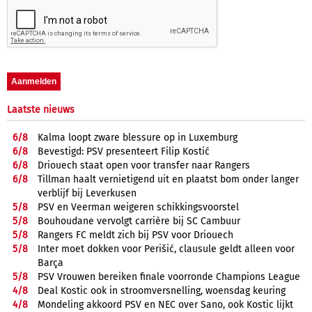
Laatste nieuws
6/
8
Kalma loopt zware blessure op in Luxemburg
6/
8
Bevestigd: PSV presenteert Filip Kostić
6/
8
Driouech staat open voor transfer naar Rangers
6/
8
Tillman haalt vernietigend uit en plaatst bom onder langer
verblijf bij Leverkusen
5/
8
PSV en Veerman weigeren schikkingsvoorstel
5/
8
Bouhoudane vervolgt carrière bij SC Cambuur
5/
8
Rangers FC meldt zich bij PSV voor Driouech
5/
8
Inter moet dokken voor Perišić, clausule geldt alleen voor
Barça
5/
8
PSV Vrouwen bereiken finale voorronde Champions League
4/
8
Deal Kostic ook in stroomversnelling, woensdag keuring
4/
8
Mondeling akkoord PSV en NEC over Sano, ook Kostic lijkt