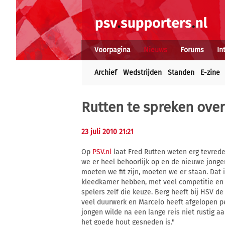
Voorpagina
Nieuws
Forums
In
Archief
Wedstrijden
Standen
E-zine
Rutten te spreken ove
23 juli 2010 21:21
Op
PSV.nl
laat Fred Rutten weten erg tevreden
we er heel behoorlijk op en de nieuwe jong
moeten we fit zijn, moeten we er staan. Dat
kleedkamer hebben, met veel competitie en 
spelers zelf die keuze. Berg heeft bij HSV 
veel duurwerk en Marcelo heeft afgelopen p
jongen wilde na een lange reis niet rustig aa
het goede hout gesneden is."