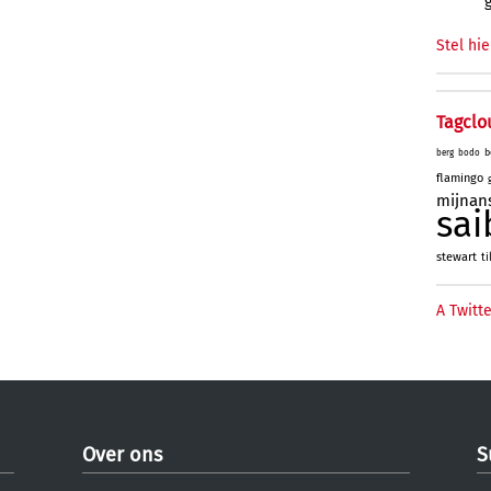
Stel hie
Tagclo
b
berg
bodo
flamingo
mijnan
sai
stewart
ti
A Twitte
Over ons
S