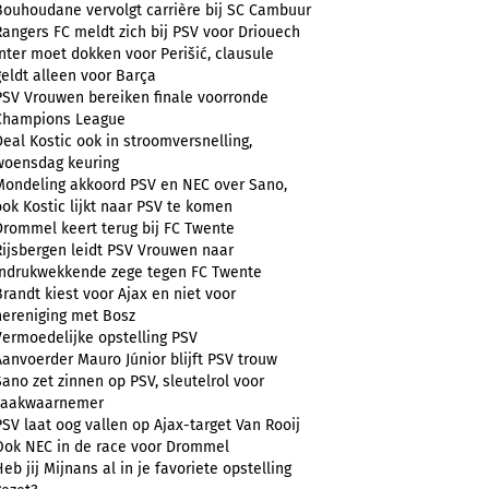
Bouhoudane vervolgt carrière bij SC Cambuur
Rangers FC meldt zich bij PSV voor Driouech
Inter moet dokken voor Perišić, clausule
geldt alleen voor Barça
PSV Vrouwen bereiken finale voorronde
Champions League
Deal Kostic ook in stroomversnelling,
woensdag keuring
Mondeling akkoord PSV en NEC over Sano,
ook Kostic lijkt naar PSV te komen
Drommel keert terug bij FC Twente
Rijsbergen leidt PSV Vrouwen naar
indrukwekkende zege tegen FC Twente
Brandt kiest voor Ajax en niet voor
hereniging met Bosz
Vermoedelijke opstelling PSV
Aanvoerder Mauro Júnior blijft PSV trouw
Sano zet zinnen op PSV, sleutelrol voor
zaakwaarnemer
PSV laat oog vallen op Ajax-target Van Rooij
Ook NEC in de race voor Drommel
Heb jij Mijnans al in je favoriete opstelling