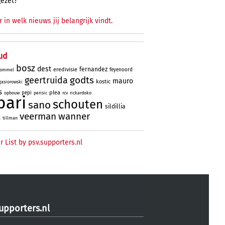
gezet?
r in welk nieuws jij belangrijk vindt.
ud
bosz
dest
fernandez
eredivisie
feyenoord
ommel
godts
geertruida
mauro
kostic
gasiorowski
s
plea
pepi
opbouw
perisic
rcv
rickardoko
bari
schouten
sano
sildillia
veerman
wanner
l
tillman
r List by psv.supporters.nl
upporters.nl