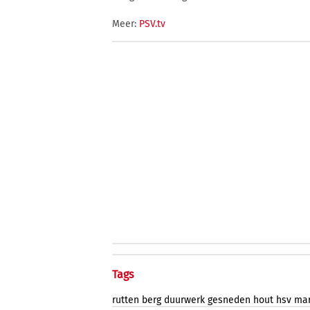
Meer:
PSV.tv
Tags
rutten
berg
duurwerk
gesneden
hout
hsv
mar