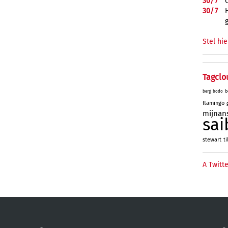
30/
7
30/
7
Stel hie
Tagclo
b
berg
bodo
flamingo
mijnan
sai
stewart
ti
A Twitte