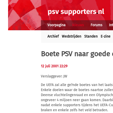
Voorpagina
Nieuws
Forums
In
Archief
Wedstrijden
Standen
E-zine
Boete PSV naar goede
12 juli 2001 22:29
Verslaggever: JW
De UEFA zal alle ge?nde boetes van het laat
Enkele doelen waar de boetes naartoe zullen 
Deense vluchtelingenraad en een Olympisch 
ongeveer 4 miljoen neer gaan komen. Daarbij
nadat enkele supporters tijdens het UEFA-C
braken en enkele zelfs het veld betraden.