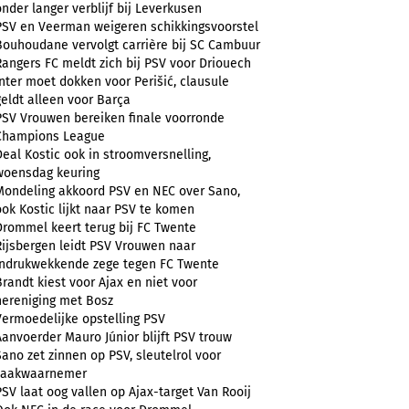
onder langer verblijf bij Leverkusen
PSV en Veerman weigeren schikkingsvoorstel
Bouhoudane vervolgt carrière bij SC Cambuur
Rangers FC meldt zich bij PSV voor Driouech
Inter moet dokken voor Perišić, clausule
geldt alleen voor Barça
PSV Vrouwen bereiken finale voorronde
Champions League
Deal Kostic ook in stroomversnelling,
woensdag keuring
Mondeling akkoord PSV en NEC over Sano,
ook Kostic lijkt naar PSV te komen
Drommel keert terug bij FC Twente
Rijsbergen leidt PSV Vrouwen naar
indrukwekkende zege tegen FC Twente
Brandt kiest voor Ajax en niet voor
hereniging met Bosz
Vermoedelijke opstelling PSV
Aanvoerder Mauro Júnior blijft PSV trouw
Sano zet zinnen op PSV, sleutelrol voor
zaakwaarnemer
PSV laat oog vallen op Ajax-target Van Rooij