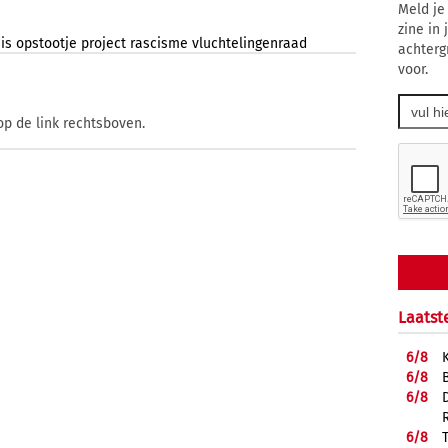
Meld je
zine in
is
opstootje
project
rascisme
vluchtelingenraad
achterg
voor.
op de link rechtsboven.
Laatst
6/
8
6/
8
6/
8
6/
8