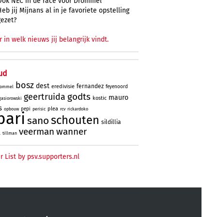
Ook NEC in de race voor Drommel
Heb jij Mijnans al in je favoriete opstelling
gezet?
r in welk nieuws jij belangrijk vindt.
ud
bosz
dest
fernandez
eredivisie
feyenoord
ommel
godts
geertruida
mauro
kostic
gasiorowski
s
plea
pepi
opbouw
perisic
rcv
rickardoko
bari
schouten
sano
sildillia
veerman
wanner
l
tillman
r List by psv.supporters.nl