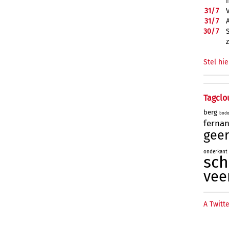
31/
7
31/
7
30/
7
Stel hie
Tagclo
berg
bod
ferna
geer
onderkant
sc
vee
A Twitte