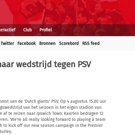
teractief
Club
Profiel
Twitter
Facebook
Bronnen
Scorebord
RSS feed
 naar wedstrijd tegen PSV
komst van de 'Dutch giants' PSV. Op 4 augustus 15.00 uur
ngswedstrijd van het seizoen in het eigen stadion van
jn af te reizen naar Ipswich Town: Kaarten bedragen 12
n. 'We're all really looking forward to playing a team
tch to kick off our new season campaign in the Premier
urley.