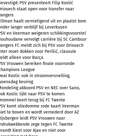
Bevestigd: PSV presenteert Filip Kostić
Driouech staat open voor transfer naar
Rangers
Tillman haalt vernietigend uit en plaatst bom
onder langer verblijf bij Leverkusen
PSV en Veerman weigeren schikkingsvoorstel
Bouhoudane vervolgt carrière bij SC Cambuur
Rangers FC meldt zich bij PSV voor Driouech
Inter moet dokken voor Perišić, clausule
geldt alleen voor Barça
PSV Vrouwen bereiken finale voorronde
Champions League
Deal Kostic ook in stroomversnelling,
woensdag keuring
Mondeling akkoord PSV en NEC over Sano,
ook Kostic lijkt naar PSV te komen
Drommel keert terug bij FC Twente
PSV komt oliedomme rode kaart Veerman
niet te boven en wordt vernederd door AZ
Rijsbergen leidt PSV Vrouwen naar
indrukwekkende zege tegen FC Twente
Brandt kiest voor Ajax en niet voor