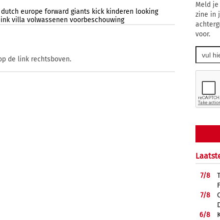
Meld je
dutch
europe
forward
giants
kick
kinderen
looking
zine in
hink
villa
volwassenen
voorbeschouwing
achterg
voor.
op de link rechtsboven.
Laatst
7/
8
7/
8
6/
8