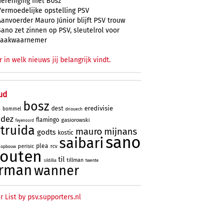
hereniging met Bosz
Vermoedelijke opstelling PSV
Aanvoerder Mauro Júnior blijft PSV trouw
Sano zet zinnen op PSV, sleutelrol voor
zaakwaarnemer
r in welk nieuws jij belangrijk vindt.
ud
bosz
eredivisie
dest
bommel
driouech
o
ndez
flamingo
gasiorowski
feyenoord
truida
mauro
mijnans
godts
kostic
sano
saibari
plea
perisic
rcv
opbouw
houten
til
tillman
twente
sildillia
rman
wanner
r List by psv.supporters.nl