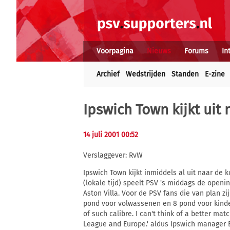
Voorpagina
Nieuws
Forums
In
Archief
Wedstrijden
Standen
E-zine
Ipswich Town kijkt uit
14 juli 2001 00:52
Verslaggever: RvW
Ipswich Town kijkt inmiddels al uit naar de 
(lokale tijd) speelt PSV 's middags de openi
Aston Villa. Voor de PSV fans die van plan zi
pond voor volwassenen en 8 pond voor kindere
of such calibre. I can't think of a better ma
League and Europe.' aldus Ipswich manager B