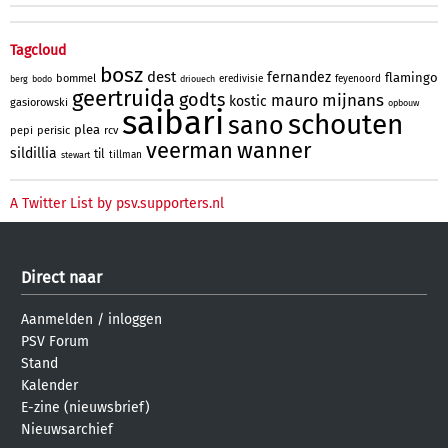
Tagcloud
bosz
dest
fernandez
flamingo
bommel
eredivisie
feyenoord
berg
bodo
driouech
geertruida
godts
mijnans
mauro
kostic
gasiorowski
opbouw
saibari
schouten
sano
plea
pepi
perisic
rcv
veerman
wanner
sildillia
til
tillman
stewart
A Twitter List by psv.supporters.nl
Direct naar
Aanmelden
/
inloggen
PSV Forum
Stand
Kalender
E-zine (nieuwsbrief)
Nieuwsarchief