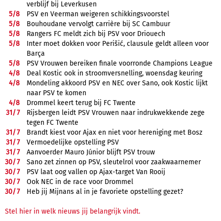
verblijf bij Leverkusen
5/
8
PSV en Veerman weigeren schikkingsvoorstel
5/
8
Bouhoudane vervolgt carrière bij SC Cambuur
5/
8
Rangers FC meldt zich bij PSV voor Driouech
5/
8
Inter moet dokken voor Perišić, clausule geldt alleen voor
Barça
5/
8
PSV Vrouwen bereiken finale voorronde Champions League
4/
8
Deal Kostic ook in stroomversnelling, woensdag keuring
4/
8
Mondeling akkoord PSV en NEC over Sano, ook Kostic lijkt
naar PSV te komen
4/
8
Drommel keert terug bij FC Twente
31/
7
Rijsbergen leidt PSV Vrouwen naar indrukwekkende zege
tegen FC Twente
31/
7
Brandt kiest voor Ajax en niet voor hereniging met Bosz
31/
7
Vermoedelijke opstelling PSV
31/
7
Aanvoerder Mauro Júnior blijft PSV trouw
30/
7
Sano zet zinnen op PSV, sleutelrol voor zaakwaarnemer
30/
7
PSV laat oog vallen op Ajax-target Van Rooij
30/
7
Ook NEC in de race voor Drommel
30/
7
Heb jij Mijnans al in je favoriete opstelling gezet?
Stel hier in welk nieuws jij belangrijk vindt.