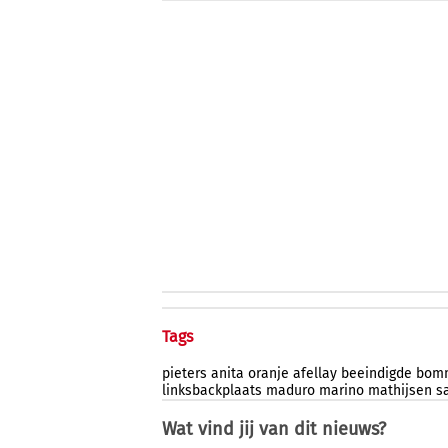
Tags
pieters
anita
oranje
afellay
beeindigde
bom
linksbackplaats
maduro
marino
mathijsen
s
Wat vind jij van dit nieuws?