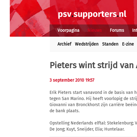
Voorpagina
Nieuws
Forums
In
Archief
Wedstrijden
Standen
E-zine
Pieters wint strijd van
3 september 2010 19:57
Erik Pieters start vanavond in de basis van h
tegen San Marino. Hij heeft voorlopig de str
Giovanni van Bronckhorst zijn carrière beëin
de bank plaats.
Opstelling Nederlands elftal: Stekelenburg; 
De Jong; Kuyt, Sneijder, Elia; Huntelaar.