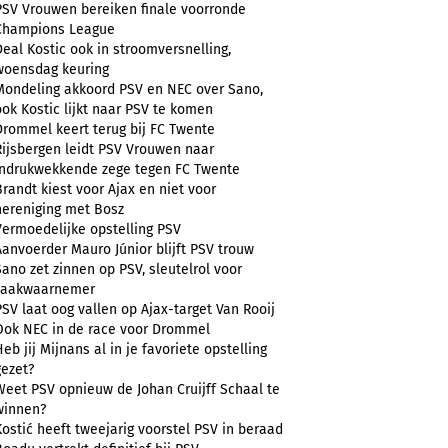
PSV Vrouwen bereiken finale voorronde
Champions League
Deal Kostic ook in stroomversnelling,
woensdag keuring
Mondeling akkoord PSV en NEC over Sano,
ook Kostic lijkt naar PSV te komen
Drommel keert terug bij FC Twente
Rijsbergen leidt PSV Vrouwen naar
indrukwekkende zege tegen FC Twente
Brandt kiest voor Ajax en niet voor
hereniging met Bosz
Vermoedelijke opstelling PSV
Aanvoerder Mauro Júnior blijft PSV trouw
Sano zet zinnen op PSV, sleutelrol voor
zaakwaarnemer
PSV laat oog vallen op Ajax-target Van Rooij
Ook NEC in de race voor Drommel
Heb jij Mijnans al in je favoriete opstelling
gezet?
Weet PSV opnieuw de Johan Cruijff Schaal te
winnen?
Kostić heeft tweejarig voorstel PSV in beraad