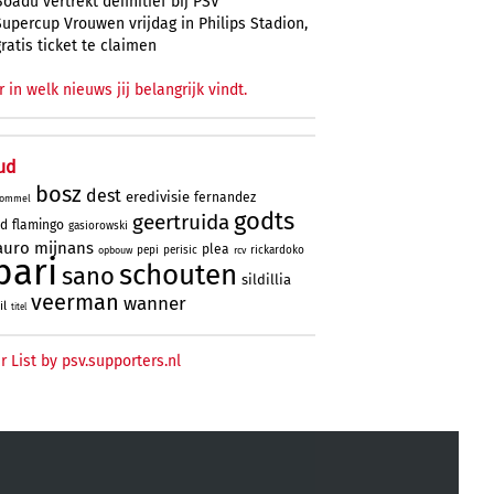
Boadu vertrekt definitief bij PSV
Supercup Vrouwen vrijdag in Philips Stadion,
gratis ticket te claimen
r in welk nieuws jij belangrijk vindt.
ud
bosz
dest
eredivisie
fernandez
ommel
godts
geertruida
rd
flamingo
gasiorowski
uro
mijnans
plea
pepi
perisic
rickardoko
opbouw
rcv
bari
schouten
sano
sildillia
veerman
wanner
il
titel
r List by psv.supporters.nl