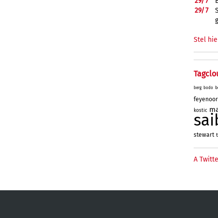
29/
7
29/
7
Stel hie
Tagclo
b
berg
bodo
feyenoo
ma
kostic
sai
stewart
t
A Twitte