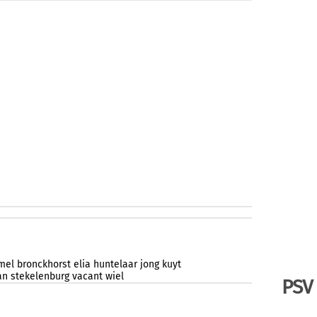
mel
bronckhorst
elia
huntelaar
jong
kuyt
an
stekelenburg
vacant
wiel
PSV