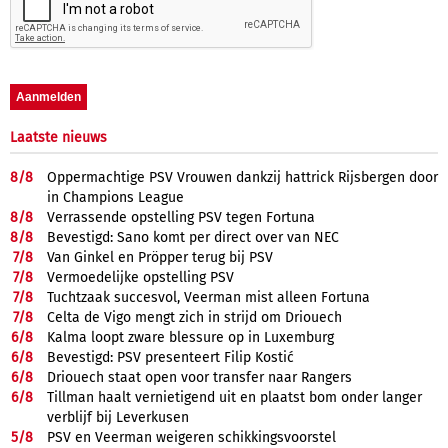
Laatste nieuws
8/
8
Oppermachtige PSV Vrouwen dankzij hattrick Rijsbergen door
in Champions League
8/
8
Verrassende opstelling PSV tegen Fortuna
8/
8
Bevestigd: Sano komt per direct over van NEC
7/
8
Van Ginkel en Pröpper terug bij PSV
7/
8
Vermoedelijke opstelling PSV
7/
8
Tuchtzaak succesvol, Veerman mist alleen Fortuna
7/
8
Celta de Vigo mengt zich in strijd om Driouech
6/
8
Kalma loopt zware blessure op in Luxemburg
6/
8
Bevestigd: PSV presenteert Filip Kostić
6/
8
Driouech staat open voor transfer naar Rangers
6/
8
Tillman haalt vernietigend uit en plaatst bom onder langer
verblijf bij Leverkusen
5/
8
PSV en Veerman weigeren schikkingsvoorstel