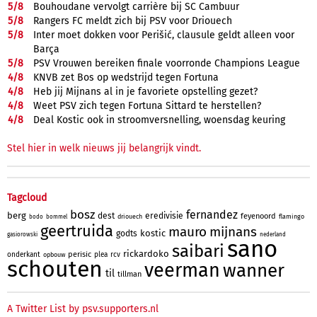
5/
8
Bouhoudane vervolgt carrière bij SC Cambuur
5/
8
Rangers FC meldt zich bij PSV voor Driouech
5/
8
Inter moet dokken voor Perišić, clausule geldt alleen voor
Barça
5/
8
PSV Vrouwen bereiken finale voorronde Champions League
4/
8
KNVB zet Bos op wedstrijd tegen Fortuna
4/
8
Heb jij Mijnans al in je favoriete opstelling gezet?
4/
8
Weet PSV zich tegen Fortuna Sittard te herstellen?
4/
8
Deal Kostic ook in stroomversnelling, woensdag keuring
Stel hier in welk nieuws jij belangrijk vindt.
Tagcloud
bosz
fernandez
berg
dest
eredivisie
feyenoord
driouech
flamingo
bodo
bommel
geertruida
mauro
mijnans
kostic
godts
gasiorowski
nederland
sano
saibari
rickardoko
perisic
onderkant
plea
rcv
opbouw
schouten
veerman
wanner
til
tillman
A Twitter List by psv.supporters.nl