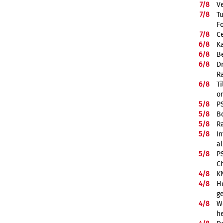
7/
8
V
7/
8
T
F
7/
8
Ce
6/
8
K
6/
8
Be
6/
8
D
R
6/
8
Ti
on
5/
8
P
5/
8
B
5/
8
R
5/
8
In
a
5/
8
P
C
4/
8
K
4/
8
He
g
4/
8
We
he