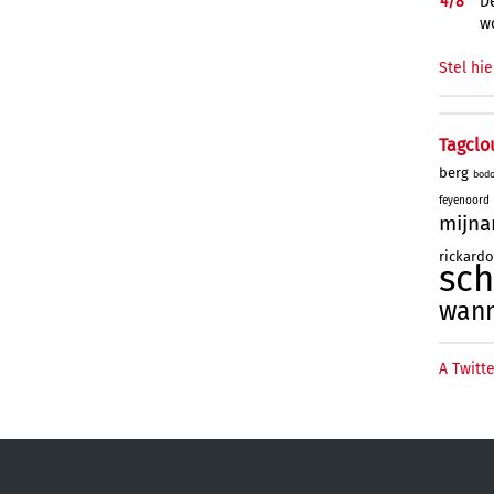
4/
8
De
w
Stel hie
Tagclo
berg
bod
feyenoord
mijna
rickard
sc
wan
A Twitte