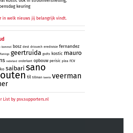
al Kostic ook in stroomversnelling,
oensdag keuring
r in welk nieuws jij belangrijk vindt.
ud
fernandez
bosz
dest
eredivisie
driouech
o
bommel
geertruida
mauro
kostic
godts
flamingo
ns
opbouw
rcv
perisic
plea
onderkant
nederland
sano
saibari
oko
houten
veerman
til
tillman
twente
ner
r List by psv.supporters.nl