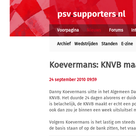
Voorpagina
Nieuws
Forums
In
Archief
Wedstrijden
Standen
E-zine
Koevermans: KNVB maa
24 september 2010 09:59
Danny Koevermans uitte in het Algemeen Dag
KNVB. Het duurde 24 dagen alvorens er duide
is belachelijk, de KNVB maakt er echt een po
ook dan zou je binnen een week uitsluitsel
Volgens Koevermans is het lastig om steeds 
de basis staan of op de bank zitten, het vr