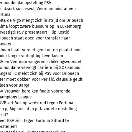
ermoedelijke opstelling PSV
uchtzaak succesvol, Veerman mist alleen
ortuna
lta de Vigo mengt zich in strijd om Driouech
alma loopt zware blessure op in Luxemburg
vestigd: PSV presenteert Filip Kostić
riouech staat open voor transfer naar
angers
llman haalt vernietigend uit en plaatst bom
der langer verblijf bij Leverkusen
SV en Veerman weigeren schikkingsvoorstel
ouhoudane vervolgt carrière bij SC Cambuur
angers FC meldt zich bij PSV voor Driouech
ter moet dokken voor Perišić, clausule geldt
lleen voor Barça
SV Vrouwen bereiken finale voorronde
hampions League
NVB zet Bos op wedstrijd tegen Fortuna
b jij Mijnans al in je favoriete opstelling
ezet?
et PSV zich tegen Fortuna Sittard te
rstellen?