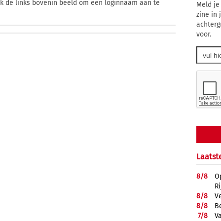
ik de links bovenin beeld om een loginnaam aan te
Meld je
zine in
achterg
voor.
Laatst
8/
8
O
R
8/
8
V
8/
8
B
7/
8
Va