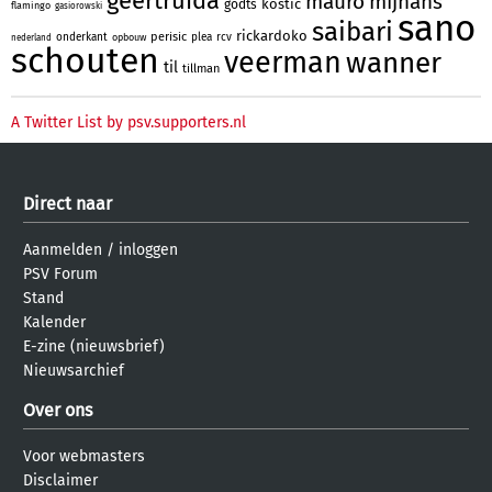
geertruida
mauro
mijnans
kostic
godts
flamingo
gasiorowski
sano
saibari
rickardoko
perisic
onderkant
plea
rcv
opbouw
nederland
schouten
veerman
wanner
til
tillman
A Twitter List by psv.supporters.nl
Direct naar
Aanmelden
/
inloggen
PSV Forum
Stand
Kalender
E-zine (nieuwsbrief)
Nieuwsarchief
Over ons
Voor webmasters
Disclaimer