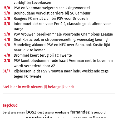
verblijf bij Leverkusen
5/
8
PSV en Veerman weigeren schikkingsvoorstel
5/
8
Bouhoudane vervolgt carrière bij SC Cambuur
5/
8
Rangers FC meldt zich bij PSV voor Driouech
5/
8
Inter moet dokken voor Perišić, clausule geldt alleen voor
Barça
5/
8
PSV Vrouwen bereiken finale voorronde Champions League
4/
8
Deal Kostic ook in stroomversnelling, woensdag keuring
4/
8
Mondeling akkoord PSV en NEC over Sano, ook Kostic lijkt
naar PSV te komen
4/
8
Drommel keert terug bij FC Twente
2/
8
PSV komt oliedomme rode kaart Veerman niet te boven en
wordt vernederd door AZ
31/
7
Rijsbergen leidt PSV Vrouwen naar indrukwekkende zege
tegen FC Twente
Stel hier in welk nieuws jij belangrijk vindt.
Tagcloud
bosz
fernandez
berg
dest
eredivisie
feyenoord
driouech
bodo
bommel