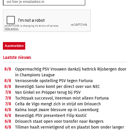
Laatste nieuws
8/
8
Oppermachtig PSV Vrouwen dankzij hattrick Rijsbergen door
in Champions League
8/
8
Verrassende opstelling PSV tegen Fortuna
8/
8
Bevestigd: Sano komt per direct over van NEC
7/
8
Van Ginkel en Pröpper terug bij PSV
7/
8
Tuchtzaak succesvol, Veerman mist alleen Fortuna
7/
8
Celta de Vigo mengt zich in strijd om Driouech
6/
8
Kalma loopt zware blessure op in Luxemburg
6/
8
Bevestigd: PSV presenteert Filip Kostić
6/
8
Driouech staat open voor transfer naar Rangers
6/
8
Tillman haalt vernietigend uit en plaatst bom onder langer