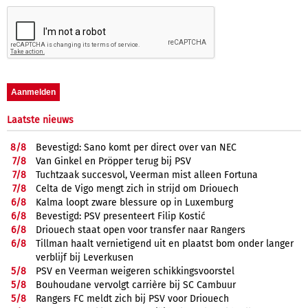
Laatste nieuws
8/
8
Bevestigd: Sano komt per direct over van NEC
7/
8
Van Ginkel en Pröpper terug bij PSV
7/
8
Tuchtzaak succesvol, Veerman mist alleen Fortuna
7/
8
Celta de Vigo mengt zich in strijd om Driouech
6/
8
Kalma loopt zware blessure op in Luxemburg
6/
8
Bevestigd: PSV presenteert Filip Kostić
6/
8
Driouech staat open voor transfer naar Rangers
6/
8
Tillman haalt vernietigend uit en plaatst bom onder langer
verblijf bij Leverkusen
5/
8
PSV en Veerman weigeren schikkingsvoorstel
5/
8
Bouhoudane vervolgt carrière bij SC Cambuur
5/
8
Rangers FC meldt zich bij PSV voor Driouech