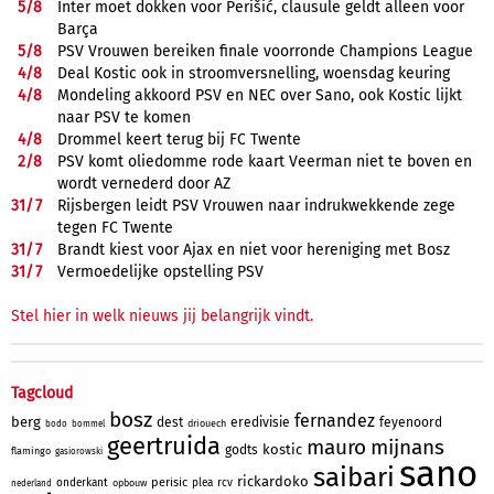
5/
8
Inter moet dokken voor Perišić, clausule geldt alleen voor
Barça
5/
8
PSV Vrouwen bereiken finale voorronde Champions League
4/
8
Deal Kostic ook in stroomversnelling, woensdag keuring
4/
8
Mondeling akkoord PSV en NEC over Sano, ook Kostic lijkt
naar PSV te komen
4/
8
Drommel keert terug bij FC Twente
2/
8
PSV komt oliedomme rode kaart Veerman niet te boven en
wordt vernederd door AZ
31/
7
Rijsbergen leidt PSV Vrouwen naar indrukwekkende zege
tegen FC Twente
31/
7
Brandt kiest voor Ajax en niet voor hereniging met Bosz
31/
7
Vermoedelijke opstelling PSV
Stel hier in welk nieuws jij belangrijk vindt.
Tagcloud
bosz
fernandez
berg
dest
eredivisie
feyenoord
driouech
bodo
bommel
geertruida
mauro
mijnans
kostic
godts
flamingo
gasiorowski
sano
saibari
rickardoko
perisic
onderkant
plea
rcv
opbouw
nederland