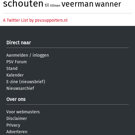
schouten
veerman
wanner
til
tillman
A Twitter List by psv.supporters.nl
Direct naar
Aanmelden
/
inloggen
PSV Forum
Stand
Kalender
E-zine (nieuwsbrief)
Nieuwsarchief
Over ons
Voor webmasters
Disclaimer
Privacy
Adverteren