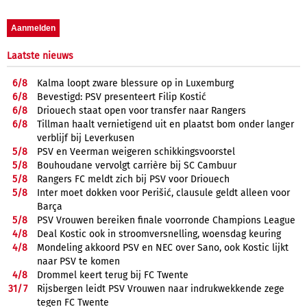
Laatste nieuws
6/
8
Kalma loopt zware blessure op in Luxemburg
6/
8
Bevestigd: PSV presenteert Filip Kostić
6/
8
Driouech staat open voor transfer naar Rangers
6/
8
Tillman haalt vernietigend uit en plaatst bom onder langer
verblijf bij Leverkusen
5/
8
PSV en Veerman weigeren schikkingsvoorstel
5/
8
Bouhoudane vervolgt carrière bij SC Cambuur
5/
8
Rangers FC meldt zich bij PSV voor Driouech
5/
8
Inter moet dokken voor Perišić, clausule geldt alleen voor
Barça
5/
8
PSV Vrouwen bereiken finale voorronde Champions League
4/
8
Deal Kostic ook in stroomversnelling, woensdag keuring
4/
8
Mondeling akkoord PSV en NEC over Sano, ook Kostic lijkt
naar PSV te komen
4/
8
Drommel keert terug bij FC Twente
31/
7
Rijsbergen leidt PSV Vrouwen naar indrukwekkende zege
tegen FC Twente