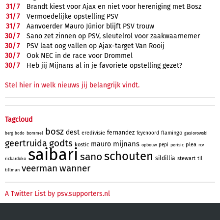
31/
7
Brandt kiest voor Ajax en niet voor hereniging met Bosz
31/
7
Vermoedelijke opstelling PSV
31/
7
Aanvoerder Mauro Júnior blijft PSV trouw
30/
7
Sano zet zinnen op PSV, sleutelrol voor zaakwaarnemer
30/
7
PSV laat oog vallen op Ajax-target Van Rooij
30/
7
Ook NEC in de race voor Drommel
30/
7
Heb jij Mijnans al in je favoriete opstelling gezet?
Stel hier in welk nieuws jij belangrijk vindt.
Tagcloud
bosz
dest
fernandez
eredivisie
flamingo
feyenoord
bommel
gasiorowski
berg
bodo
godts
geertruida
mijnans
mauro
kostic
plea
pepi
opbouw
perisic
rcv
saibari
schouten
sano
sildillia
stewart
til
rickardoko
veerman
wanner
tillman
A Twitter List by psv.supporters.nl