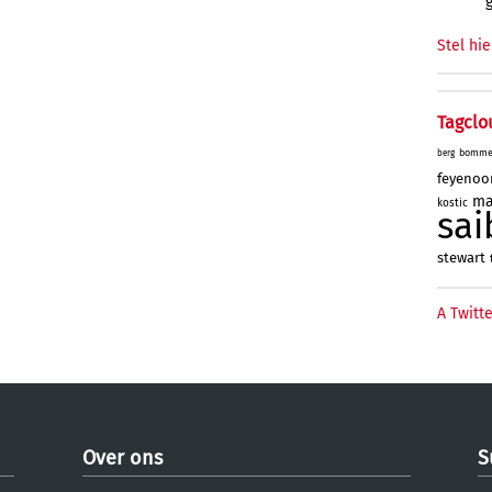
Stel hie
Tagclo
bomme
berg
feyenoo
ma
kostic
sai
stewart
A Twitte
Over ons
S