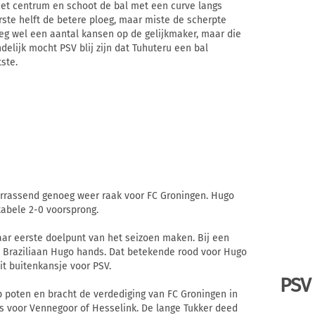
het centrum en schoot de bal met een curve langs
rste helft de betere ploeg, maar miste de scherpte
eeg wel een aantal kansen op de gelijkmaker, maar die
delijk mocht PSV blij zijn dat Tuhuteru een bal
ste.
errassend genoeg weer raak voor FC Groningen. Hugo
abele 2-0 voorsprong.
haar eerste doelpunt van het seizoen maken. Bij een
 Braziliaan Hugo hands. Dat betekende rood voor Hugo
it buitenkansje voor PSV.
PSV
p poten en bracht de verdediging van FC Groningen in
s voor Vennegoor of Hesselink. De lange Tukker deed