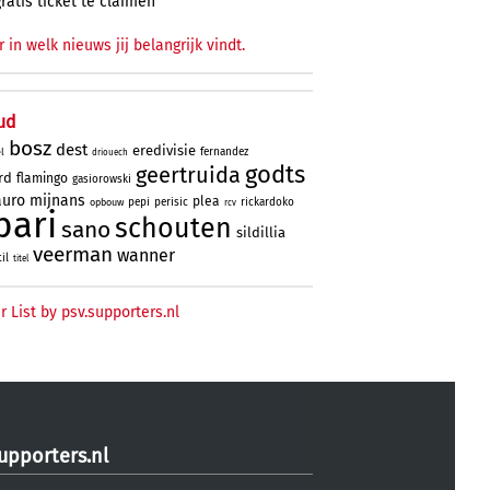
gratis ticket te claimen
r in welk nieuws jij belangrijk vindt.
ud
bosz
dest
eredivisie
fernandez
l
driouech
godts
geertruida
rd
flamingo
gasiorowski
uro
mijnans
plea
pepi
perisic
rickardoko
opbouw
rcv
bari
schouten
sano
sildillia
veerman
wanner
til
titel
r List by psv.supporters.nl
upporters.nl