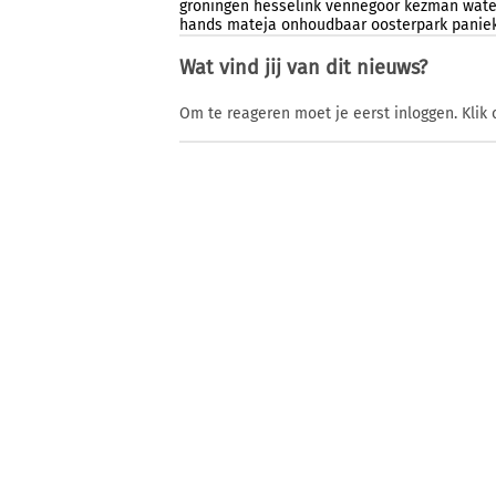
groningen
hesselink
vennegoor
kezman
wate
hands
mateja
onhoudbaar
oosterpark
panie
Wat vind jij van dit nieuws?
Om te reageren moet je eerst inloggen. Klik 