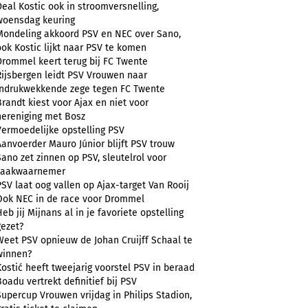
Deal Kostic ook in stroomversnelling,
woensdag keuring
Mondeling akkoord PSV en NEC over Sano,
ook Kostic lijkt naar PSV te komen
Drommel keert terug bij FC Twente
Rijsbergen leidt PSV Vrouwen naar
indrukwekkende zege tegen FC Twente
Brandt kiest voor Ajax en niet voor
hereniging met Bosz
Vermoedelijke opstelling PSV
Aanvoerder Mauro Júnior blijft PSV trouw
Sano zet zinnen op PSV, sleutelrol voor
zaakwaarnemer
PSV laat oog vallen op Ajax-target Van Rooij
Ook NEC in de race voor Drommel
Heb jij Mijnans al in je favoriete opstelling
gezet?
Weet PSV opnieuw de Johan Cruijff Schaal te
winnen?
Kostić heeft tweejarig voorstel PSV in beraad
Boadu vertrekt definitief bij PSV
Supercup Vrouwen vrijdag in Philips Stadion,