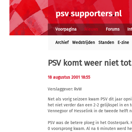
Voorpagina
Nieuws
Forums
In
Archief
Wedstrijden
Standen
E-zine
PSV komt weer niet tot
18 augustus 2001 18:55
Verslaggever: RvW
Net als vorig seizoen kwam PSV dit jaar opni
het niet verder dan een 2-2 gelijkspel in e
Vennegoor of Hesselink in de tweede helft 
PSV was de betere ploeg in het Oosterpark. 
0 voorsprong kwam. Al na 6 minuten werd het