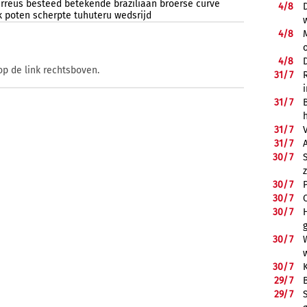
rreus
besteed
betekende
braziliaan
broerse
curve
4/
8
k
poten
scherpte
tuhuteru
wedsrijd
4/
8
4/
8
op de link rechtsboven.
31/
7
31/
7
31/
7
31/
7
30/
7
30/
7
30/
7
30/
7
30/
7
30/
7
29/
7
29/
7