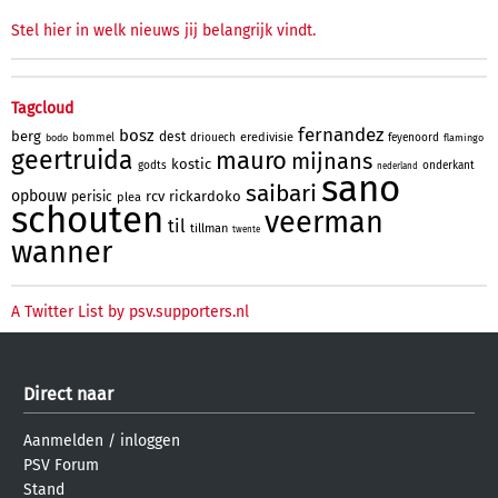
Stel hier in welk nieuws jij belangrijk vindt.
Tagcloud
fernandez
bosz
berg
dest
eredivisie
bommel
driouech
feyenoord
bodo
flamingo
geertruida
mauro
mijnans
kostic
godts
onderkant
nederland
sano
saibari
opbouw
rcv
rickardoko
perisic
plea
schouten
veerman
til
tillman
twente
wanner
A Twitter List by psv.supporters.nl
Direct naar
Aanmelden
/
inloggen
PSV Forum
Stand