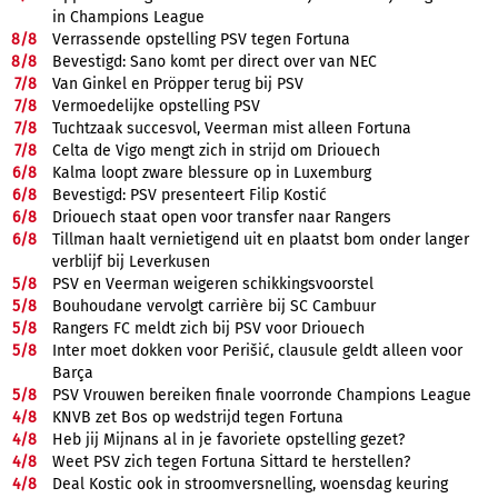
in Champions League
8/
8
Verrassende opstelling PSV tegen Fortuna
8/
8
Bevestigd: Sano komt per direct over van NEC
7/
8
Van Ginkel en Pröpper terug bij PSV
7/
8
Vermoedelijke opstelling PSV
7/
8
Tuchtzaak succesvol, Veerman mist alleen Fortuna
7/
8
Celta de Vigo mengt zich in strijd om Driouech
6/
8
Kalma loopt zware blessure op in Luxemburg
6/
8
Bevestigd: PSV presenteert Filip Kostić
6/
8
Driouech staat open voor transfer naar Rangers
6/
8
Tillman haalt vernietigend uit en plaatst bom onder langer
verblijf bij Leverkusen
5/
8
PSV en Veerman weigeren schikkingsvoorstel
5/
8
Bouhoudane vervolgt carrière bij SC Cambuur
5/
8
Rangers FC meldt zich bij PSV voor Driouech
5/
8
Inter moet dokken voor Perišić, clausule geldt alleen voor
Barça
5/
8
PSV Vrouwen bereiken finale voorronde Champions League
4/
8
KNVB zet Bos op wedstrijd tegen Fortuna
4/
8
Heb jij Mijnans al in je favoriete opstelling gezet?
4/
8
Weet PSV zich tegen Fortuna Sittard te herstellen?
4/
8
Deal Kostic ook in stroomversnelling, woensdag keuring