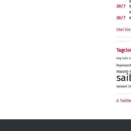
30/
7
30/
7
Stel hie
Tagclo
berg
bodo
b
feyenoord
mauro
sai
stewart
ti
A Twitte