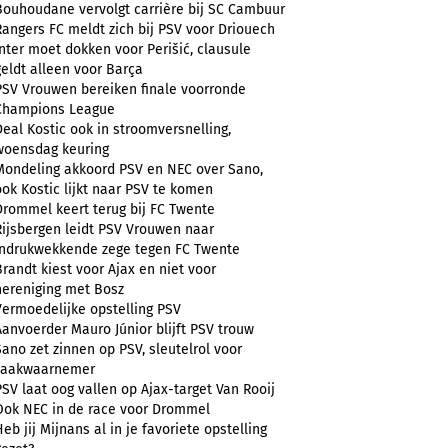
Bouhoudane vervolgt carrière bij SC Cambuur
Rangers FC meldt zich bij PSV voor Driouech
Inter moet dokken voor Perišić, clausule
geldt alleen voor Barça
PSV Vrouwen bereiken finale voorronde
Champions League
Deal Kostic ook in stroomversnelling,
woensdag keuring
Mondeling akkoord PSV en NEC over Sano,
ook Kostic lijkt naar PSV te komen
Drommel keert terug bij FC Twente
Rijsbergen leidt PSV Vrouwen naar
indrukwekkende zege tegen FC Twente
Brandt kiest voor Ajax en niet voor
hereniging met Bosz
Vermoedelijke opstelling PSV
Aanvoerder Mauro Júnior blijft PSV trouw
Sano zet zinnen op PSV, sleutelrol voor
zaakwaarnemer
PSV laat oog vallen op Ajax-target Van Rooij
Ook NEC in de race voor Drommel
Heb jij Mijnans al in je favoriete opstelling