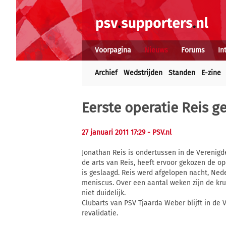
Voorpagina
Nieuws
Forums
In
Archief
Wedstrijden
Standen
E-zine
Eerste operatie Reis g
27 januari 2011 17:29
- PSV.nl
Jonathan Reis is ondertussen in de Verenigd
de arts van Reis, heeft ervoor gekozen de op
is geslaagd. Reis werd afgelopen nacht, Nede
meniscus. Over een aantal weken zijn de kru
niet duidelijk.
Clubarts van PSV Tjaarda Weber blijft in de 
revalidatie.