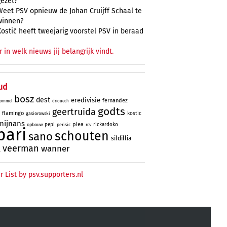
gezet?
Weet PSV opnieuw de Johan Cruijff Schaal te
winnen?
Kostić heeft tweejarig voorstel PSV in beraad
r in welk nieuws jij belangrijk vindt.
ud
bosz
dest
eredivisie
fernandez
ommel
driouech
godts
geertruida
flamingo
kostic
gasiorowski
mijnans
plea
pepi
rickardoko
opbouw
perisic
rcv
bari
schouten
sano
sildillia
veerman
wanner
l
r List by psv.supporters.nl