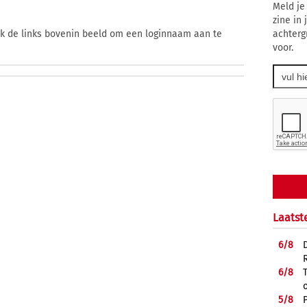
Meld je
zine in
achterg
ik de links bovenin beeld om een loginnaam aan te
voor.
Laatst
6/
8
6/
8
5/
8