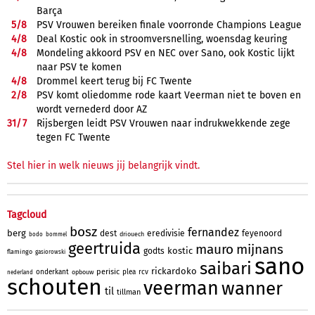
Barça
5/
8
PSV Vrouwen bereiken finale voorronde Champions League
4/
8
Deal Kostic ook in stroomversnelling, woensdag keuring
4/
8
Mondeling akkoord PSV en NEC over Sano, ook Kostic lijkt
naar PSV te komen
4/
8
Drommel keert terug bij FC Twente
2/
8
PSV komt oliedomme rode kaart Veerman niet te boven en
wordt vernederd door AZ
31/
7
Rijsbergen leidt PSV Vrouwen naar indrukwekkende zege
tegen FC Twente
Stel hier in welk nieuws jij belangrijk vindt.
Tagcloud
bosz
fernandez
berg
dest
eredivisie
feyenoord
driouech
bodo
bommel
geertruida
mauro
mijnans
kostic
godts
flamingo
gasiorowski
sano
saibari
rickardoko
perisic
onderkant
plea
rcv
opbouw
nederland
schouten
veerman
wanner
til
tillman