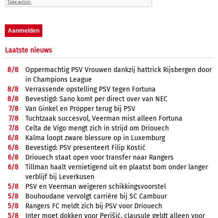
Laatste nieuws
8/
8
Oppermachtig PSV Vrouwen dankzij hattrick Rijsbergen door
in Champions League
8/
8
Verrassende opstelling PSV tegen Fortuna
8/
8
Bevestigd: Sano komt per direct over van NEC
7/
8
Van Ginkel en Pröpper terug bij PSV
7/
8
Tuchtzaak succesvol, Veerman mist alleen Fortuna
7/
8
Celta de Vigo mengt zich in strijd om Driouech
6/
8
Kalma loopt zware blessure op in Luxemburg
6/
8
Bevestigd: PSV presenteert Filip Kostić
6/
8
Driouech staat open voor transfer naar Rangers
6/
8
Tillman haalt vernietigend uit en plaatst bom onder langer
verblijf bij Leverkusen
5/
8
PSV en Veerman weigeren schikkingsvoorstel
5/
8
Bouhoudane vervolgt carrière bij SC Cambuur
5/
8
Rangers FC meldt zich bij PSV voor Driouech
5/
8
Inter moet dokken voor Perišić, clausule geldt alleen voor