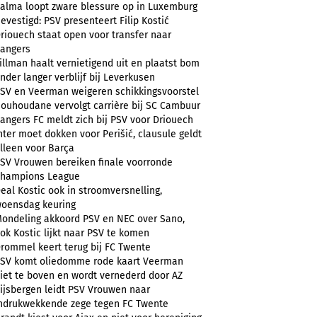
alma loopt zware blessure op in Luxemburg
evestigd: PSV presenteert Filip Kostić
riouech staat open voor transfer naar
angers
illman haalt vernietigend uit en plaatst bom
nder langer verblijf bij Leverkusen
SV en Veerman weigeren schikkingsvoorstel
ouhoudane vervolgt carrière bij SC Cambuur
angers FC meldt zich bij PSV voor Driouech
nter moet dokken voor Perišić, clausule geldt
lleen voor Barça
SV Vrouwen bereiken finale voorronde
hampions League
eal Kostic ook in stroomversnelling,
oensdag keuring
ondeling akkoord PSV en NEC over Sano,
ok Kostic lijkt naar PSV te komen
rommel keert terug bij FC Twente
SV komt oliedomme rode kaart Veerman
iet te boven en wordt vernederd door AZ
ijsbergen leidt PSV Vrouwen naar
ndrukwekkende zege tegen FC Twente