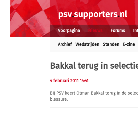
Voorpagina
Nieuws
Forums
In
Archief
Wedstrijden
Standen
E-zine
Bakkal terug in selecti
4 februari 2011 14:41
Bij PSV keert Otman Bakkal terug in de selec
blessure.