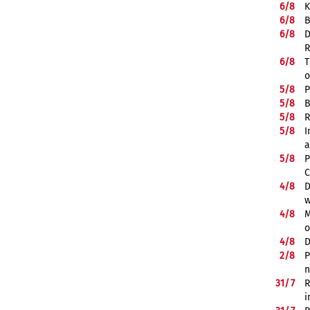
6/
8
K
6/
8
B
6/
8
D
R
6/
8
T
o
5/
8
P
5/
8
B
5/
8
R
5/
8
I
a
5/
8
P
C
4/
8
D
w
4/
8
M
o
4/
8
D
2/
8
P
n
31/
7
R
i