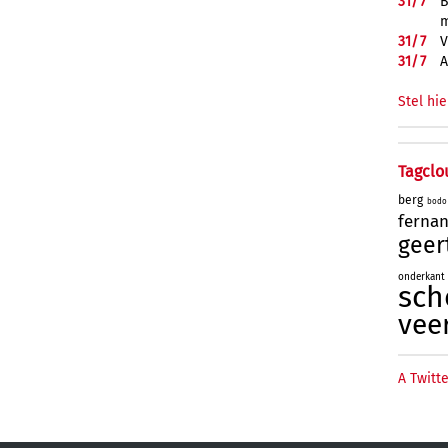
31/
7
B
m
31/
7
V
31/
7
A
Stel hie
Tagclo
berg
bodo
ferna
geer
onderkant
sch
vee
A Twitte