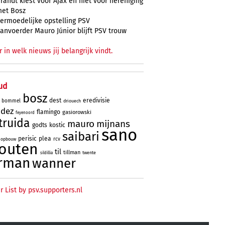
randt kiest voor Ajax en niet voor hereniging
et Bosz
ermoedelijke opstelling PSV
anvoerder Mauro Júnior blijft PSV trouw
r in welk nieuws jij belangrijk vindt.
ud
bosz
dest
eredivisie
bommel
driouech
ndez
flamingo
gasiorowski
feyenoord
truida
mauro
mijnans
godts
kostic
sano
saibari
perisic
plea
rcv
opbouw
outen
til
tillman
twente
sildillia
rman
wanner
r List by psv.supporters.nl