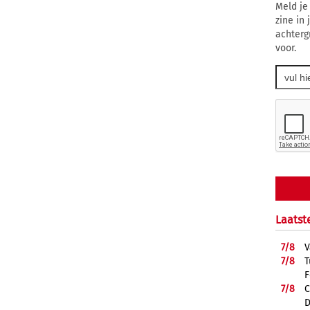
Meld je
zine in
achterg
voor.
Laatst
7/
8
V
7/
8
T
F
7/
8
C
D