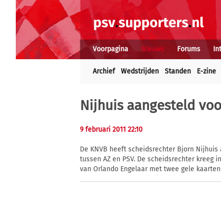
Voorpagina
Nieuws
Forums
In
Archief
Wedstrijden
Standen
E-zine
Nijhuis aangesteld voo
9 februari 2011 22:10
De KNVB heeft scheidsrechter Bjorn Nijhuis
tussen AZ en PSV. De scheidsrechter kreeg i
van Orlando Engelaar met twee gele kaarten