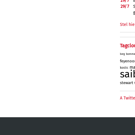
29/
7
29/
7
Stel hie
Tagclo
bomme
berg
feyenoo
ma
kostic
sai
stewart
A Twitte