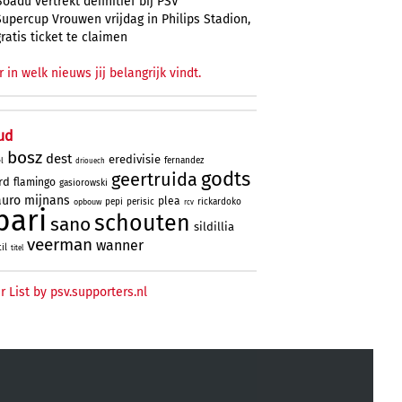
Boadu vertrekt definitief bij PSV
Supercup Vrouwen vrijdag in Philips Stadion,
gratis ticket te claimen
r in welk nieuws jij belangrijk vindt.
ud
bosz
dest
eredivisie
fernandez
l
driouech
godts
geertruida
rd
flamingo
gasiorowski
uro
mijnans
plea
pepi
perisic
rickardoko
opbouw
rcv
bari
schouten
sano
sildillia
veerman
wanner
til
titel
r List by psv.supporters.nl