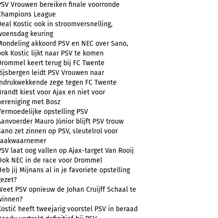
PSV Vrouwen bereiken finale voorronde
Champions League
Deal Kostic ook in stroomversnelling,
woensdag keuring
Mondeling akkoord PSV en NEC over Sano,
ook Kostic lijkt naar PSV te komen
Drommel keert terug bij FC Twente
Rijsbergen leidt PSV Vrouwen naar
indrukwekkende zege tegen FC Twente
Brandt kiest voor Ajax en niet voor
hereniging met Bosz
Vermoedelijke opstelling PSV
Aanvoerder Mauro Júnior blijft PSV trouw
Sano zet zinnen op PSV, sleutelrol voor
zaakwaarnemer
PSV laat oog vallen op Ajax-target Van Rooij
Ook NEC in de race voor Drommel
Heb jij Mijnans al in je favoriete opstelling
gezet?
Weet PSV opnieuw de Johan Cruijff Schaal te
winnen?
Kostić heeft tweejarig voorstel PSV in beraad