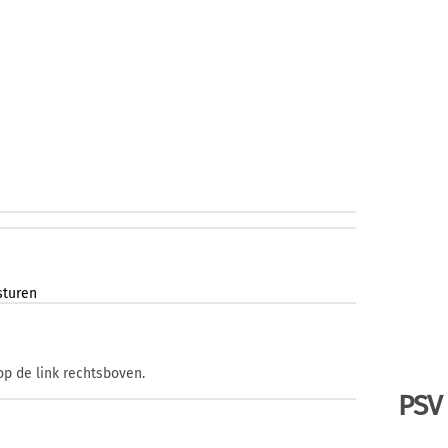
sturen
op de link rechtsboven.
PSV