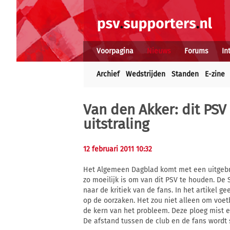
Voorpagina
Nieuws
Forums
In
Archief
Wedstrijden
Standen
E-zine
Van den Akker: dit PSV 
uitstraling
12 februari 2011 10:32
Het Algemeen Dagblad komt met een uitgebre
zo moeilijk is om van dit PSV te houden. De
naar de kritiek van de fans. In het artikel g
op de oorzaken. Het zou niet alleen om voetb
de kern van het probleem. Deze ploeg mist ee
De afstand tussen de club en de fans wordt s