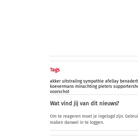
Tags
akker
uitstraling
sympathie
afellay
benader
koevermans
minachting
pieters
supporters
voorschot
Wat vind jij van dit nieuws?
Om te reageren moet je ingelogd zijn. Gebru
maken danwel in te loggen.