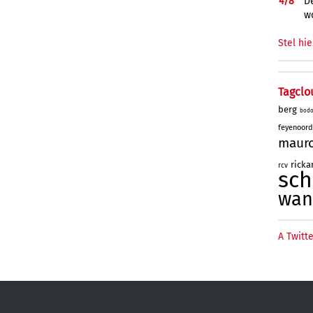
4/
8
De
w
Stel hie
Tagclo
berg
bod
feyenoord
maur
rick
rcv
sc
wan
A Twitte