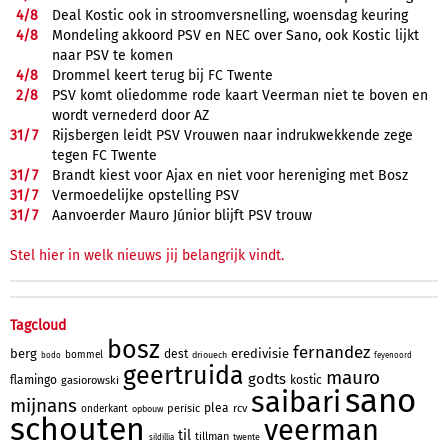
4/
8
Deal Kostic ook in stroomversnelling, woensdag keuring
4/
8
Mondeling akkoord PSV en NEC over Sano, ook Kostic lijkt
naar PSV te komen
4/
8
Drommel keert terug bij FC Twente
2/
8
PSV komt oliedomme rode kaart Veerman niet te boven en
wordt vernederd door AZ
31/
7
Rijsbergen leidt PSV Vrouwen naar indrukwekkende zege
tegen FC Twente
31/
7
Brandt kiest voor Ajax en niet voor hereniging met Bosz
31/
7
Vermoedelijke opstelling PSV
31/
7
Aanvoerder Mauro Júnior blijft PSV trouw
Stel hier in welk nieuws jij belangrijk vindt.
Tagcloud
bosz
fernandez
berg
eredivisie
dest
bommel
driouech
bodo
feyenoord
geertruida
mauro
godts
flamingo
kostic
gasiorowski
sano
saibari
mijnans
plea
perisic
rcv
onderkant
opbouw
schouten
veerman
til
tillman
twente
sildillia