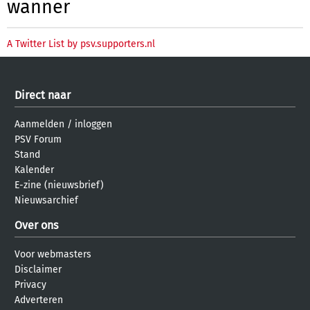
wanner
A Twitter List by psv.supporters.nl
Direct naar
Aanmelden
/
inloggen
PSV Forum
Stand
Kalender
E-zine (nieuwsbrief)
Nieuwsarchief
Over ons
Voor webmasters
Disclaimer
Privacy
Adverteren