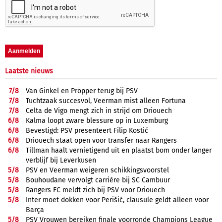
Laatste nieuws
7/
8
Van Ginkel en Pröpper terug bij PSV
7/
8
Tuchtzaak succesvol, Veerman mist alleen Fortuna
7/
8
Celta de Vigo mengt zich in strijd om Driouech
6/
8
Kalma loopt zware blessure op in Luxemburg
6/
8
Bevestigd: PSV presenteert Filip Kostić
6/
8
Driouech staat open voor transfer naar Rangers
6/
8
Tillman haalt vernietigend uit en plaatst bom onder langer
verblijf bij Leverkusen
5/
8
PSV en Veerman weigeren schikkingsvoorstel
5/
8
Bouhoudane vervolgt carrière bij SC Cambuur
5/
8
Rangers FC meldt zich bij PSV voor Driouech
5/
8
Inter moet dokken voor Perišić, clausule geldt alleen voor
Barça
5/
8
PSV Vrouwen bereiken finale voorronde Champions League