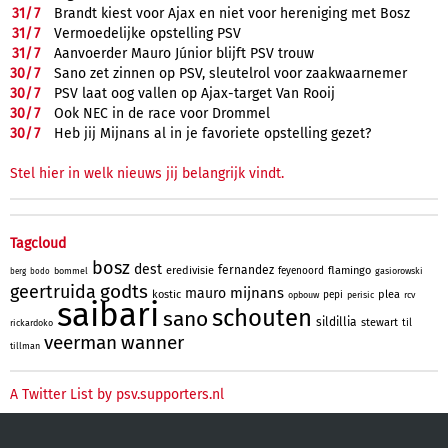
31/
7
Brandt kiest voor Ajax en niet voor hereniging met Bosz
31/
7
Vermoedelijke opstelling PSV
31/
7
Aanvoerder Mauro Júnior blijft PSV trouw
30/
7
Sano zet zinnen op PSV, sleutelrol voor zaakwaarnemer
30/
7
PSV laat oog vallen op Ajax-target Van Rooij
30/
7
Ook NEC in de race voor Drommel
30/
7
Heb jij Mijnans al in je favoriete opstelling gezet?
Stel hier in welk nieuws jij belangrijk vindt.
Tagcloud
bosz
dest
fernandez
eredivisie
flamingo
feyenoord
bommel
gasiorowski
berg
bodo
godts
geertruida
mijnans
mauro
kostic
plea
pepi
opbouw
perisic
rcv
saibari
schouten
sano
sildillia
stewart
til
rickardoko
veerman
wanner
tillman
A Twitter List by psv.supporters.nl