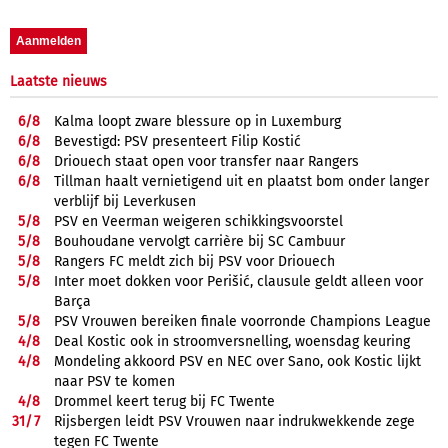
Laatste nieuws
6/
8
Kalma loopt zware blessure op in Luxemburg
6/
8
Bevestigd: PSV presenteert Filip Kostić
6/
8
Driouech staat open voor transfer naar Rangers
6/
8
Tillman haalt vernietigend uit en plaatst bom onder langer
verblijf bij Leverkusen
5/
8
PSV en Veerman weigeren schikkingsvoorstel
5/
8
Bouhoudane vervolgt carrière bij SC Cambuur
5/
8
Rangers FC meldt zich bij PSV voor Driouech
5/
8
Inter moet dokken voor Perišić, clausule geldt alleen voor
Barça
5/
8
PSV Vrouwen bereiken finale voorronde Champions League
4/
8
Deal Kostic ook in stroomversnelling, woensdag keuring
4/
8
Mondeling akkoord PSV en NEC over Sano, ook Kostic lijkt
naar PSV te komen
4/
8
Drommel keert terug bij FC Twente
31/
7
Rijsbergen leidt PSV Vrouwen naar indrukwekkende zege
tegen FC Twente