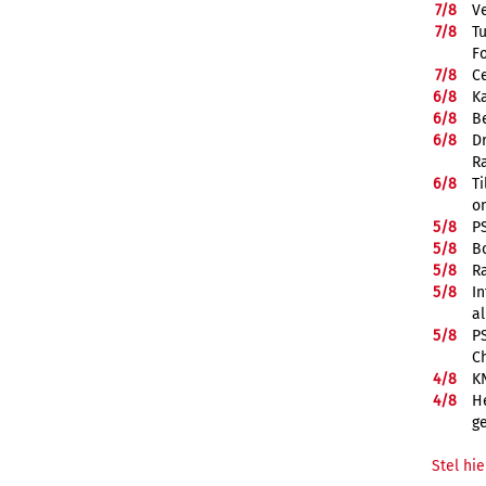
7/
8
V
7/
8
T
F
7/
8
Ce
6/
8
K
6/
8
Be
6/
8
D
R
6/
8
Ti
on
5/
8
P
5/
8
B
5/
8
R
5/
8
In
a
5/
8
P
C
4/
8
K
4/
8
He
g
Stel hie