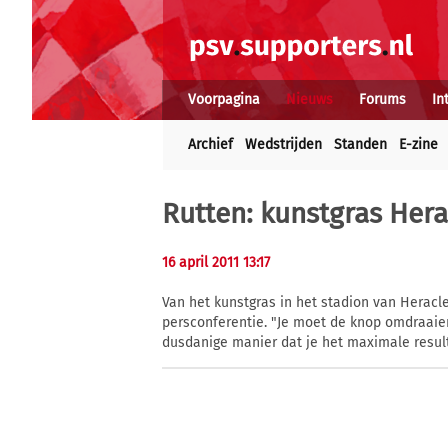
Voorpagina
Nieuws
Forums
In
Archief
Wedstrijden
Standen
E-zine
Rutten: kunstgras Hera
16 april 2011 13:17
Van het kunstgras in het stadion van Heracl
persconferentie. "Je moet de knop omdraaie
dusdanige manier dat je het maximale result