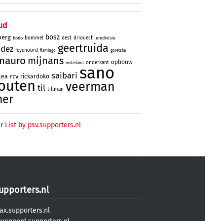
ud
bosz
berg
bommel
dest
driouech
bodo
eredivisie
geertruida
ndez
feyenoord
flamingo
goretzka
mauro
mijnans
opbouw
onderkant
nederland
sano
saibari
rcv
lea
rickardoko
outen
veerman
til
tillman
ner
r List by psv.supporters.nl
upporters.nl
ax.supporters.nl