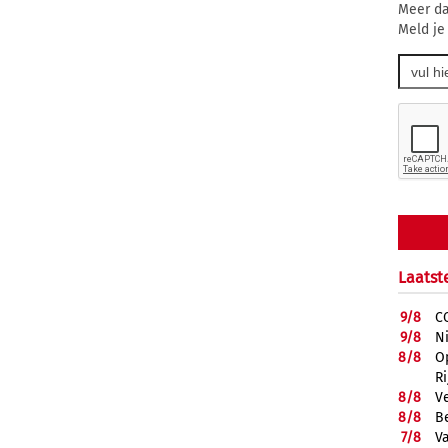
Meer da
Meld je
Laatst
9/
8
C
9/
8
N
8/
8
O
R
8/
8
V
8/
8
B
7/
8
Va