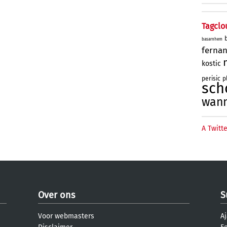
Tagclo
basarnhem
ferna
kostic
perisic
p
sch
wan
A Twitte
Over ons
S
Voor webmasters
Aj