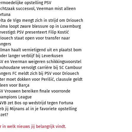
ermoedelijke opstelling PSV
uchtzaak succesvol, Veerman mist alleen
ortuna
lta de Vigo mengt zich in strijd om Driouech
alma loopt zware blessure op in Luxemburg
vestigd: PSV presenteert Filip Kostić
riouech staat open voor transfer naar
angers
llman haalt vernietigend uit en plaatst bom
der langer verblijf bij Leverkusen
SV en Veerman weigeren schikkingsvoorstel
ouhoudane vervolgt carrière bij SC Cambuur
angers FC meldt zich bij PSV voor Driouech
ter moet dokken voor Perišić, clausule geldt
lleen voor Barça
SV Vrouwen bereiken finale voorronde
hampions League
NVB zet Bos op wedstrijd tegen Fortuna
b jij Mijnans al in je favoriete opstelling
ezet?
r in welk nieuws jij belangrijk vindt.