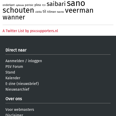
sano
saibari
plea
perisic
onderkant
rcv
opbouw
schouten
veerman
til
tillman
twente
sildillia
wanner
A Twitter List by psv.supporters.nl
Direct naar
Aanmelden
/
inloggen
PSV Forum
Stand
Kalender
E-zine (nieuwsbrief)
Nieuwsarchief
Over ons
Voor webmasters
Disclaimer