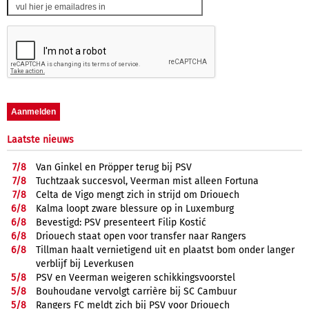
Laatste nieuws
7/
8
Van Ginkel en Pröpper terug bij PSV
7/
8
Tuchtzaak succesvol, Veerman mist alleen Fortuna
7/
8
Celta de Vigo mengt zich in strijd om Driouech
6/
8
Kalma loopt zware blessure op in Luxemburg
6/
8
Bevestigd: PSV presenteert Filip Kostić
6/
8
Driouech staat open voor transfer naar Rangers
6/
8
Tillman haalt vernietigend uit en plaatst bom onder langer
verblijf bij Leverkusen
5/
8
PSV en Veerman weigeren schikkingsvoorstel
5/
8
Bouhoudane vervolgt carrière bij SC Cambuur
5/
8
Rangers FC meldt zich bij PSV voor Driouech