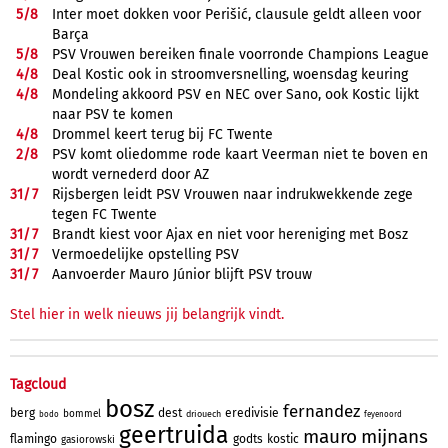
5/
8
Inter moet dokken voor Perišić, clausule geldt alleen voor
Barça
5/
8
PSV Vrouwen bereiken finale voorronde Champions League
4/
8
Deal Kostic ook in stroomversnelling, woensdag keuring
4/
8
Mondeling akkoord PSV en NEC over Sano, ook Kostic lijkt
naar PSV te komen
4/
8
Drommel keert terug bij FC Twente
2/
8
PSV komt oliedomme rode kaart Veerman niet te boven en
wordt vernederd door AZ
31/
7
Rijsbergen leidt PSV Vrouwen naar indrukwekkende zege
tegen FC Twente
31/
7
Brandt kiest voor Ajax en niet voor hereniging met Bosz
31/
7
Vermoedelijke opstelling PSV
31/
7
Aanvoerder Mauro Júnior blijft PSV trouw
Stel hier in welk nieuws jij belangrijk vindt.
Tagcloud
bosz
fernandez
berg
dest
eredivisie
bommel
driouech
bodo
feyenoord
geertruida
mauro
mijnans
flamingo
godts
kostic
gasiorowski