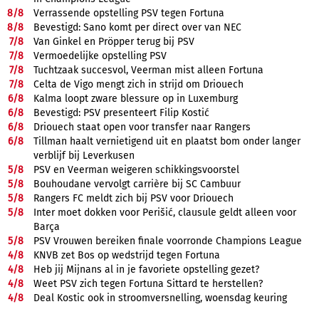
8/
8
Verrassende opstelling PSV tegen Fortuna
8/
8
Bevestigd: Sano komt per direct over van NEC
7/
8
Van Ginkel en Pröpper terug bij PSV
7/
8
Vermoedelijke opstelling PSV
7/
8
Tuchtzaak succesvol, Veerman mist alleen Fortuna
7/
8
Celta de Vigo mengt zich in strijd om Driouech
6/
8
Kalma loopt zware blessure op in Luxemburg
6/
8
Bevestigd: PSV presenteert Filip Kostić
6/
8
Driouech staat open voor transfer naar Rangers
6/
8
Tillman haalt vernietigend uit en plaatst bom onder langer
verblijf bij Leverkusen
5/
8
PSV en Veerman weigeren schikkingsvoorstel
5/
8
Bouhoudane vervolgt carrière bij SC Cambuur
5/
8
Rangers FC meldt zich bij PSV voor Driouech
5/
8
Inter moet dokken voor Perišić, clausule geldt alleen voor
Barça
5/
8
PSV Vrouwen bereiken finale voorronde Champions League
4/
8
KNVB zet Bos op wedstrijd tegen Fortuna
4/
8
Heb jij Mijnans al in je favoriete opstelling gezet?
4/
8
Weet PSV zich tegen Fortuna Sittard te herstellen?
4/
8
Deal Kostic ook in stroomversnelling, woensdag keuring