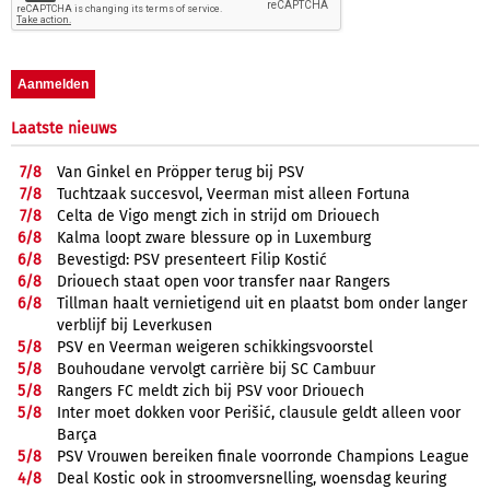
Laatste nieuws
7/
8
Van Ginkel en Pröpper terug bij PSV
7/
8
Tuchtzaak succesvol, Veerman mist alleen Fortuna
7/
8
Celta de Vigo mengt zich in strijd om Driouech
6/
8
Kalma loopt zware blessure op in Luxemburg
6/
8
Bevestigd: PSV presenteert Filip Kostić
6/
8
Driouech staat open voor transfer naar Rangers
6/
8
Tillman haalt vernietigend uit en plaatst bom onder langer
verblijf bij Leverkusen
5/
8
PSV en Veerman weigeren schikkingsvoorstel
5/
8
Bouhoudane vervolgt carrière bij SC Cambuur
5/
8
Rangers FC meldt zich bij PSV voor Driouech
5/
8
Inter moet dokken voor Perišić, clausule geldt alleen voor
Barça
5/
8
PSV Vrouwen bereiken finale voorronde Champions League
4/
8
Deal Kostic ook in stroomversnelling, woensdag keuring