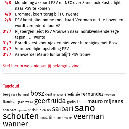
4/
8
Mondeling akkoord PSV en NEC over Sano, ook Kostic lijkt
naar PSV te komen
4/
8
Drommel keert terug bij FC Twente
2/
8
PSV komt oliedomme rode kaart Veerman niet te boven en
wordt vernederd door AZ
31/
7
Rijsbergen leidt PSV Vrouwen naar indrukwekkende zege
tegen FC Twente
31/
7
Brandt kiest voor Ajax en niet voor hereniging met Bosz
31/
7
Vermoedelijke opstelling PSV
31/
7
Aanvoerder Mauro Júnior blijft PSV trouw
Stel hier in welk nieuws jij belangrijk vindt.
Tagcloud
bosz
fernandez
berg
dest
eredivisie
bommel
driouech
bodo
feyenoord
geertruida
mauro
mijnans
flamingo
godts
kostic
gasiorowski
sano
saibari
perisic
plea
onderkant
rcv
opbouw
schouten
veerman
til
tillman
twente
sildillia
wanner