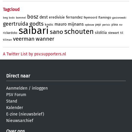
Tagcloud
bosz
dest
eredivisie
fernandez
flamingo
feyenoord
bommel
gasiorowski
berg
bodo
godts
geertruida
mijnans
mauro
kostic
plea
pepi
opbouw
perisic
rcv
saibari
schouten
sano
sildillia
stewart
rickardoko
til
veerman
wanner
tillman
A Twitter List by psv.supporters.nl
Direct naar
Aanmelden
/
inloggen
PSV Forum
Stand
Kalender
E-zine (nieuwsbrief)
Nieuwsarchief
Over ons