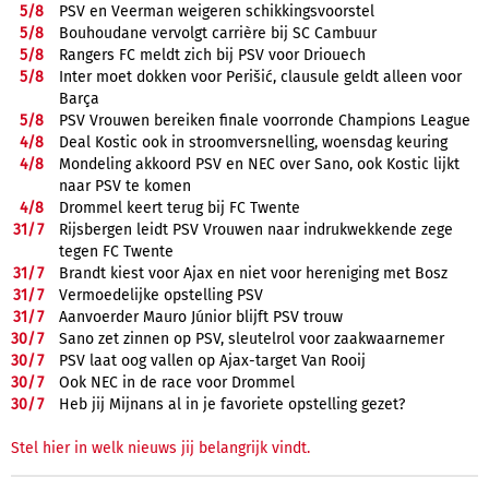
5/
8
PSV en Veerman weigeren schikkingsvoorstel
5/
8
Bouhoudane vervolgt carrière bij SC Cambuur
5/
8
Rangers FC meldt zich bij PSV voor Driouech
5/
8
Inter moet dokken voor Perišić, clausule geldt alleen voor
Barça
5/
8
PSV Vrouwen bereiken finale voorronde Champions League
4/
8
Deal Kostic ook in stroomversnelling, woensdag keuring
4/
8
Mondeling akkoord PSV en NEC over Sano, ook Kostic lijkt
naar PSV te komen
4/
8
Drommel keert terug bij FC Twente
31/
7
Rijsbergen leidt PSV Vrouwen naar indrukwekkende zege
tegen FC Twente
31/
7
Brandt kiest voor Ajax en niet voor hereniging met Bosz
31/
7
Vermoedelijke opstelling PSV
31/
7
Aanvoerder Mauro Júnior blijft PSV trouw
30/
7
Sano zet zinnen op PSV, sleutelrol voor zaakwaarnemer
30/
7
PSV laat oog vallen op Ajax-target Van Rooij
30/
7
Ook NEC in de race voor Drommel
30/
7
Heb jij Mijnans al in je favoriete opstelling gezet?
Stel hier in welk nieuws jij belangrijk vindt.