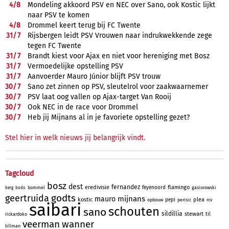
4/
8
Mondeling akkoord PSV en NEC over Sano, ook Kostic lijkt
naar PSV te komen
4/
8
Drommel keert terug bij FC Twente
31/
7
Rijsbergen leidt PSV Vrouwen naar indrukwekkende zege
tegen FC Twente
31/
7
Brandt kiest voor Ajax en niet voor hereniging met Bosz
31/
7
Vermoedelijke opstelling PSV
31/
7
Aanvoerder Mauro Júnior blijft PSV trouw
30/
7
Sano zet zinnen op PSV, sleutelrol voor zaakwaarnemer
30/
7
PSV laat oog vallen op Ajax-target Van Rooij
30/
7
Ook NEC in de race voor Drommel
30/
7
Heb jij Mijnans al in je favoriete opstelling gezet?
Stel hier in welk nieuws jij belangrijk vindt.
Tagcloud
bosz
dest
fernandez
eredivisie
flamingo
feyenoord
bommel
gasiorowski
berg
bodo
godts
geertruida
mijnans
mauro
kostic
plea
pepi
opbouw
perisic
rcv
saibari
schouten
sano
sildillia
stewart
til
rickardoko
veerman
wanner
tillman