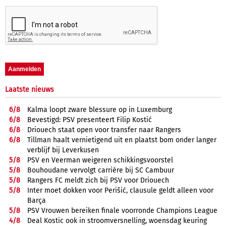
Laatste nieuws
6/
8
Kalma loopt zware blessure op in Luxemburg
6/
8
Bevestigd: PSV presenteert Filip Kostić
6/
8
Driouech staat open voor transfer naar Rangers
6/
8
Tillman haalt vernietigend uit en plaatst bom onder langer
verblijf bij Leverkusen
5/
8
PSV en Veerman weigeren schikkingsvoorstel
5/
8
Bouhoudane vervolgt carrière bij SC Cambuur
5/
8
Rangers FC meldt zich bij PSV voor Driouech
5/
8
Inter moet dokken voor Perišić, clausule geldt alleen voor
Barça
5/
8
PSV Vrouwen bereiken finale voorronde Champions League
4/
8
Deal Kostic ook in stroomversnelling, woensdag keuring