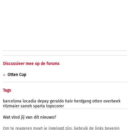
Discussieer mee op de forums
Otten Cup
Tags
barcelona
locadia
depay
geraldo
halv
herdgang
otten
overbeek
ritzmaier
sanoh
sparta
topscorer
Wat vind jij van dit nieuws?
Om te reageren moet je ingelogd zijn. Gebruik de links bovenin