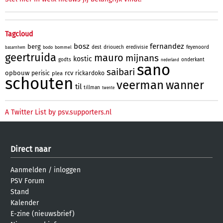
Tagcloud
bosz
fernandez
berg
dest
driouech
eredivisie
feyenoord
bodo
bommel
basarnhem
geertruida
mauro
mijnans
kostic
godts
onderkant
nederland
sano
saibari
opbouw
rcv
perisic
rickardoko
plea
schouten
veerman
wanner
til
tillman
twente
A Twitter List by psv.supporters.nl
Direct naar
Aanmelden
/
inloggen
PSV Forum
Stand
Kalender
E-zine (nieuwsbrief)