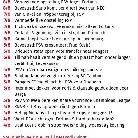
8/
8
Verrassende opstelling PSV tegen Fortuna
8/
8
Bevestigd: Sano komt per direct over van NEC
7/
8
Van Ginkel en Pröpper terug bij PSV
7/
8
Vermoedelijke opstelling PSV
7/
8
Tuchtzaak succesvol, Veerman mist alleen Fortuna
7/
8
Celta de Vigo mengt zich in strijd om Driouech
6/
8
Kalma loopt zware blessure op in Luxemburg
6/
8
Bevestigd: PSV presenteert Filip Kostić
6/
8
Driouech staat open voor transfer naar Rangers
6/
8
Tillman haalt vernietigend uit en plaatst bom onder langer
verblijf bij Leverkusen
5/
8
PSV en Veerman weigeren schikkingsvoorstel
5/
8
Bouhoudane vervolgt carrière bij SC Cambuur
5/
8
Rangers FC meldt zich bij PSV voor Driouech
5/
8
Inter moet dokken voor Perišić, clausule geldt alleen voor
Barça
5/
8
PSV Vrouwen bereiken finale voorronde Champions League
4/
8
KNVB zet Bos op wedstrijd tegen Fortuna
4/
8
Heb jij Mijnans al in je favoriete opstelling gezet?
4/
8
Weet PSV zich tegen Fortuna Sittard te herstellen?
4/
8
Deal Kostic ook in stroomversnelling, woensdag keuring
Stel hier in welk nieuws jij belangrijk vindt.