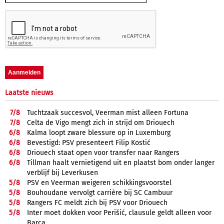
Laatste nieuws
7/
8
Tuchtzaak succesvol, Veerman mist alleen Fortuna
7/
8
Celta de Vigo mengt zich in strijd om Driouech
6/
8
Kalma loopt zware blessure op in Luxemburg
6/
8
Bevestigd: PSV presenteert Filip Kostić
6/
8
Driouech staat open voor transfer naar Rangers
6/
8
Tillman haalt vernietigend uit en plaatst bom onder langer
verblijf bij Leverkusen
5/
8
PSV en Veerman weigeren schikkingsvoorstel
5/
8
Bouhoudane vervolgt carrière bij SC Cambuur
5/
8
Rangers FC meldt zich bij PSV voor Driouech
5/
8
Inter moet dokken voor Perišić, clausule geldt alleen voor
Barça