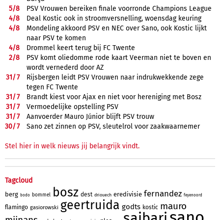
5/
8
PSV Vrouwen bereiken finale voorronde Champions League
4/
8
Deal Kostic ook in stroomversnelling, woensdag keuring
4/
8
Mondeling akkoord PSV en NEC over Sano, ook Kostic lijkt
naar PSV te komen
4/
8
Drommel keert terug bij FC Twente
2/
8
PSV komt oliedomme rode kaart Veerman niet te boven en
wordt vernederd door AZ
31/
7
Rijsbergen leidt PSV Vrouwen naar indrukwekkende zege
tegen FC Twente
31/
7
Brandt kiest voor Ajax en niet voor hereniging met Bosz
31/
7
Vermoedelijke opstelling PSV
31/
7
Aanvoerder Mauro Júnior blijft PSV trouw
30/
7
Sano zet zinnen op PSV, sleutelrol voor zaakwaarnemer
Stel hier in welk nieuws jij belangrijk vindt.
Tagcloud
bosz
fernandez
berg
eredivisie
dest
bommel
driouech
bodo
feyenoord
geertruida
mauro
godts
flamingo
kostic
gasiorowski
sano
saibari
mijnans