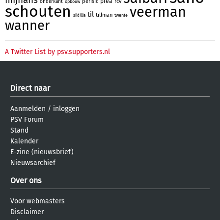
plea
perisic
rcv
onderkant
opbouw
schouten
veerman
til
tillman
twente
sildillia
wanner
A Twitter List by psv.supporters.nl
Direct naar
Aanmelden
/
inloggen
PSV Forum
Stand
Kalender
E-zine (nieuwsbrief)
Nieuwsarchief
Over ons
Voor webmasters
Disclaimer