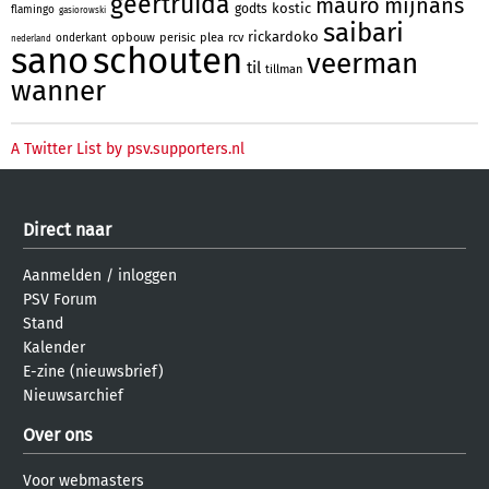
geertruida
mauro
mijnans
kostic
godts
flamingo
gasiorowski
saibari
rickardoko
opbouw
perisic
plea
rcv
onderkant
nederland
sano
schouten
veerman
til
tillman
wanner
A Twitter List by psv.supporters.nl
Direct naar
Aanmelden
/
inloggen
PSV Forum
Stand
Kalender
E-zine (nieuwsbrief)
Nieuwsarchief
Over ons
Voor webmasters