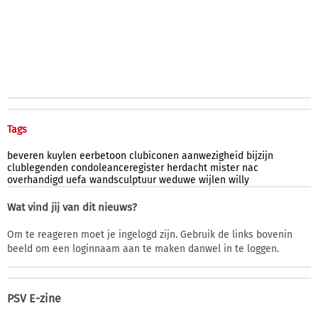
Tags
beveren
kuylen
eerbetoon
clubiconen
aanwezigheid
bijzijn
clublegenden
condoleanceregister
herdacht
mister
nac
overhandigd
uefa
wandsculptuur
weduwe
wijlen
willy
Wat vind jij van dit nieuws?
Om te reageren moet je ingelogd zijn. Gebruik de links bovenin
beeld om een loginnaam aan te maken danwel in te loggen.
PSV E-zine