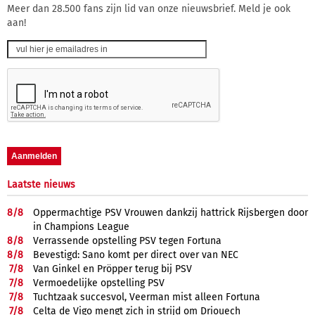
Meer dan 28.500 fans zijn lid van onze nieuwsbrief. Meld je ook
aan!
Laatste nieuws
8/
8
Oppermachtige PSV Vrouwen dankzij hattrick Rijsbergen door
in Champions League
8/
8
Verrassende opstelling PSV tegen Fortuna
8/
8
Bevestigd: Sano komt per direct over van NEC
7/
8
Van Ginkel en Pröpper terug bij PSV
7/
8
Vermoedelijke opstelling PSV
7/
8
Tuchtzaak succesvol, Veerman mist alleen Fortuna
7/
8
Celta de Vigo mengt zich in strijd om Driouech