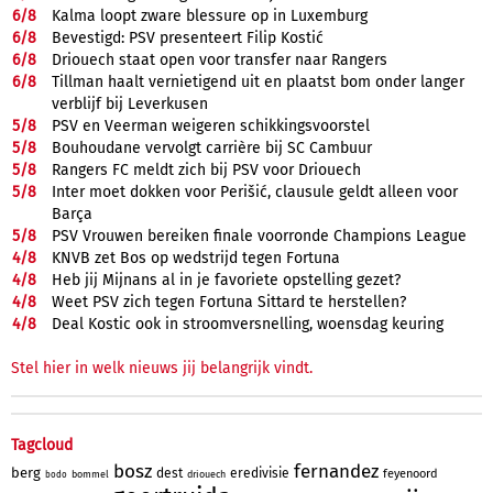
6/
8
Kalma loopt zware blessure op in Luxemburg
6/
8
Bevestigd: PSV presenteert Filip Kostić
6/
8
Driouech staat open voor transfer naar Rangers
6/
8
Tillman haalt vernietigend uit en plaatst bom onder langer
verblijf bij Leverkusen
5/
8
PSV en Veerman weigeren schikkingsvoorstel
5/
8
Bouhoudane vervolgt carrière bij SC Cambuur
5/
8
Rangers FC meldt zich bij PSV voor Driouech
5/
8
Inter moet dokken voor Perišić, clausule geldt alleen voor
Barça
5/
8
PSV Vrouwen bereiken finale voorronde Champions League
4/
8
KNVB zet Bos op wedstrijd tegen Fortuna
4/
8
Heb jij Mijnans al in je favoriete opstelling gezet?
4/
8
Weet PSV zich tegen Fortuna Sittard te herstellen?
4/
8
Deal Kostic ook in stroomversnelling, woensdag keuring
Stel hier in welk nieuws jij belangrijk vindt.
Tagcloud
bosz
fernandez
berg
dest
eredivisie
feyenoord
bommel
driouech
bodo