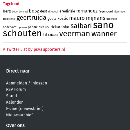
Tagcloud
bosz
fernandez
berg
dest
eredivisie
feyenoord
driouech
flamingo
bodo
bommel
geertruida
mauro
mijnans
kostic
godts
gasiorowski
nederland
sano
saibari
rickardoko
perisic
onderkant
plea
rcv
opbouw
schouten
veerman
wanner
til
tillman
A Twitter List by psv.supporters.nl
Direct naar
Aanmelden
/
inloggen
PSV Forum
Stand
Kalender
E-zine (nieuwsbrief)
Nieuwsarchief
Over ons