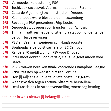
7/
8
Vermoedelijke opstelling PSV
7/
8
Tuchtzaak succesvol, Veerman mist alleen Fortuna
7/
8
Celta de Vigo mengt zich in strijd om Driouech
6/
8
Kalma loopt zware blessure op in Luxemburg
6/
8
Bevestigd: PSV presenteert Filip Kostić
6/
8
Driouech staat open voor transfer naar Rangers
6/
8
Tillman haalt vernietigend uit en plaatst bom onder langer
verblijf bij Leverkusen
5/
8
PSV en Veerman weigeren schikkingsvoorstel
5/
8
Bouhoudane vervolgt carrière bij SC Cambuur
5/
8
Rangers FC meldt zich bij PSV voor Driouech
5/
8
Inter moet dokken voor Perišić, clausule geldt alleen voor
Barça
5/
8
PSV Vrouwen bereiken finale voorronde Champions League
4/
8
KNVB zet Bos op wedstrijd tegen Fortuna
4/
8
Heb jij Mijnans al in je favoriete opstelling gezet?
4/
8
Weet PSV zich tegen Fortuna Sittard te herstellen?
4/
8
Deal Kostic ook in stroomversnelling, woensdag keuring
Stel hier in welk nieuws jij belangrijk vindt.