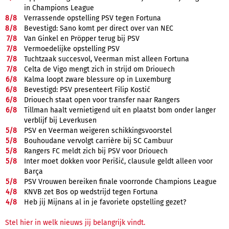
in Champions League
8/
8
Verrassende opstelling PSV tegen Fortuna
8/
8
Bevestigd: Sano komt per direct over van NEC
7/
8
Van Ginkel en Pröpper terug bij PSV
7/
8
Vermoedelijke opstelling PSV
7/
8
Tuchtzaak succesvol, Veerman mist alleen Fortuna
7/
8
Celta de Vigo mengt zich in strijd om Driouech
6/
8
Kalma loopt zware blessure op in Luxemburg
6/
8
Bevestigd: PSV presenteert Filip Kostić
6/
8
Driouech staat open voor transfer naar Rangers
6/
8
Tillman haalt vernietigend uit en plaatst bom onder langer
verblijf bij Leverkusen
5/
8
PSV en Veerman weigeren schikkingsvoorstel
5/
8
Bouhoudane vervolgt carrière bij SC Cambuur
5/
8
Rangers FC meldt zich bij PSV voor Driouech
5/
8
Inter moet dokken voor Perišić, clausule geldt alleen voor
Barça
5/
8
PSV Vrouwen bereiken finale voorronde Champions League
4/
8
KNVB zet Bos op wedstrijd tegen Fortuna
4/
8
Heb jij Mijnans al in je favoriete opstelling gezet?
Stel hier in welk nieuws jij belangrijk vindt.