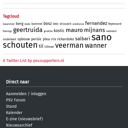
Tagcloud
fernandez
bosz
berg
bommel
dest
driouech
feyenoord
bodo
eredivisie
basarnhem
geertruida
mauro
mijnans
kostic
flamingo
goretzka
nederland
sano
saibari
rcv
opbouw
perisic
plea
rickardoko
onderkant
schouten
veerman
wanner
til
tillman
A Twitter List by psv.supporters.nl
Direct naar
Aanmelden
/
inloggen
PSV Forum
Stand
Kalender
E-zine (nieuwsbrief)
Nieuwsarchief