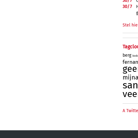
30/
7
30/
7
Stel hie
Tagclo
berg
bod
ferna
gee
mijn
sa
ve
A Twitte