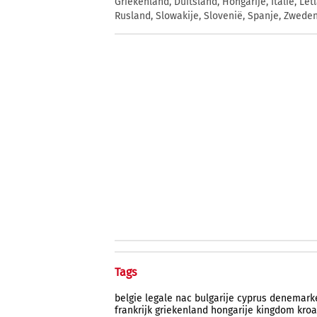
Griekenland, Duitsland, Hongarije, Italië, L
Rusland, Slowakije, Slovenië, Spanje, Zwede
Tags
belgie
legale
nac
bulgarije
cyprus
denemark
frankrijk
griekenland
hongarije
kingdom
kroa