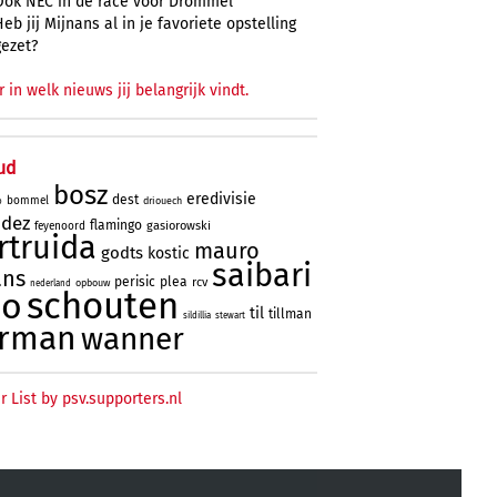
Ook NEC in de race voor Drommel
Heb jij Mijnans al in je favoriete opstelling
gezet?
r in welk nieuws jij belangrijk vindt.
ud
bosz
eredivisie
dest
bommel
driouech
o
ndez
flamingo
gasiorowski
feyenoord
rtruida
mauro
godts
kostic
saibari
ans
perisic
plea
rcv
opbouw
nederland
schouten
no
til
tillman
sildillia
stewart
erman
wanner
r List by psv.supporters.nl