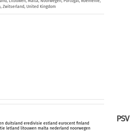
etland, Litouwen, Malta, Noorwegen, Portugal, Roemenië,
n, Zwitserland, United Kingdom
PSV
en
duitsland
eredivisie
estland
eurocent
finland
tie
letland
litouwen
malta
nederland
noorwegen