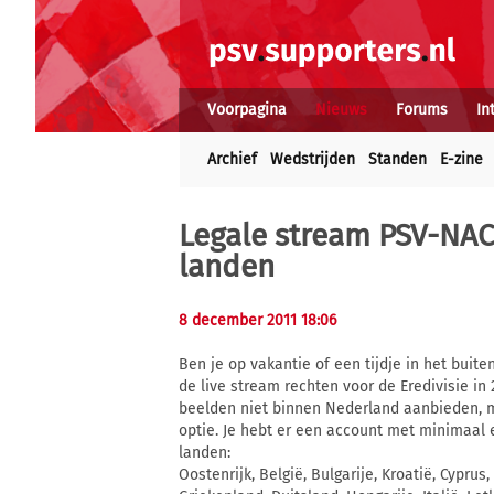
Voorpagina
Nieuws
Forums
In
Archief
Wedstrijden
Standen
E-zine
Legale stream PSV-NAC
landen
8 december 2011 18:06
Ben je op vakantie of een tijdje in het buit
de live stream rechten voor de Eredivisie in
beelden niet binnen Nederland aanbieden, ma
optie. Je hebt er een account met minimaal 
landen:
Oostenrijk, België, Bulgarije, Kroatië, Cyprus