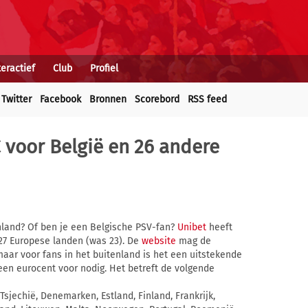
teractief
Club
Profiel
Twitter
Facebook
Bronnen
Scorebord
RSS feed
 voor België en 26 andere
enland? Of ben je een Belgische PSV-fan?
Unibet
heeft
 27 Europese landen (was 23). De
website
mag de
ar voor fans in het buitenland is het een uitstekende
een eurocent voor nodig. Het betreft de volgende
, Tsjechië, Denemarken, Estland, Finland, Frankrijk,