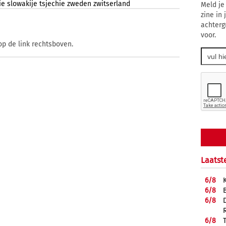
ie
slowakije
tsjechie
zweden
zwitserland
Meld je
zine in
achterg
voor.
op de link rechtsboven.
Laatst
6/
8
6/
8
6/
8
6/
8