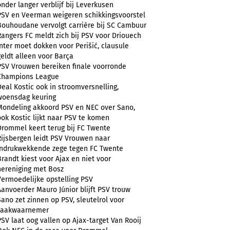
onder langer verblijf bij Leverkusen
PSV en Veerman weigeren schikkingsvoorstel
Bouhoudane vervolgt carrière bij SC Cambuur
Rangers FC meldt zich bij PSV voor Driouech
Inter moet dokken voor Perišić, clausule
geldt alleen voor Barça
PSV Vrouwen bereiken finale voorronde
Champions League
Deal Kostic ook in stroomversnelling,
woensdag keuring
Mondeling akkoord PSV en NEC over Sano,
ook Kostic lijkt naar PSV te komen
Drommel keert terug bij FC Twente
Rijsbergen leidt PSV Vrouwen naar
indrukwekkende zege tegen FC Twente
Brandt kiest voor Ajax en niet voor
hereniging met Bosz
Vermoedelijke opstelling PSV
Aanvoerder Mauro Júnior blijft PSV trouw
Sano zet zinnen op PSV, sleutelrol voor
zaakwaarnemer
PSV laat oog vallen op Ajax-target Van Rooij