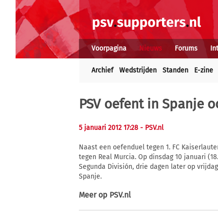
Voorpagina
Nieuws
Forums
In
Archief
Wedstrijden
Standen
E-zine
PSV oefent in Spanje o
5 januari 2012 17:28
- PSV.nl
Naast een oefenduel tegen 1. FC Kaiserlaute
tegen Real Murcia. Op dinsdag 10 januari (1
Segunda División, drie dagen later op vrijdag
Spanje.
Meer op
PSV.nl