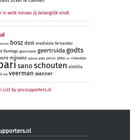
gratis ticket te claimen
r in welk nieuws jij belangrijk vindt.
ud
bosz
dest
eredivisie
fernandez
ommel
godts
geertruida
rd
flamingo
gasiorowski
uro
mijnans
plea
pepi
perisic
rickardoko
opbouw
rcv
bari
schouten
sano
sildillia
veerman
wanner
il
titel
r List by psv.supporters.nl
upporters.nl