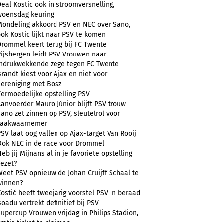
Deal Kostic ook in stroomversnelling,
woensdag keuring
Mondeling akkoord PSV en NEC over Sano,
ook Kostic lijkt naar PSV te komen
Drommel keert terug bij FC Twente
Rijsbergen leidt PSV Vrouwen naar
indrukwekkende zege tegen FC Twente
Brandt kiest voor Ajax en niet voor
hereniging met Bosz
Vermoedelijke opstelling PSV
Aanvoerder Mauro Júnior blijft PSV trouw
Sano zet zinnen op PSV, sleutelrol voor
zaakwaarnemer
PSV laat oog vallen op Ajax-target Van Rooij
Ook NEC in de race voor Drommel
Heb jij Mijnans al in je favoriete opstelling
gezet?
Weet PSV opnieuw de Johan Cruijff Schaal te
winnen?
Kostić heeft tweejarig voorstel PSV in beraad
Boadu vertrekt definitief bij PSV
Supercup Vrouwen vrijdag in Philips Stadion,