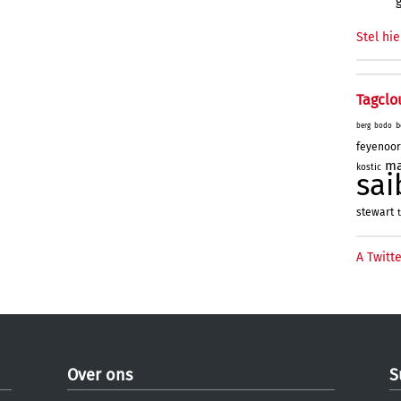
Stel hie
Tagclo
b
berg
bodo
feyenoo
ma
kostic
sai
stewart
t
A Twitte
Over ons
S